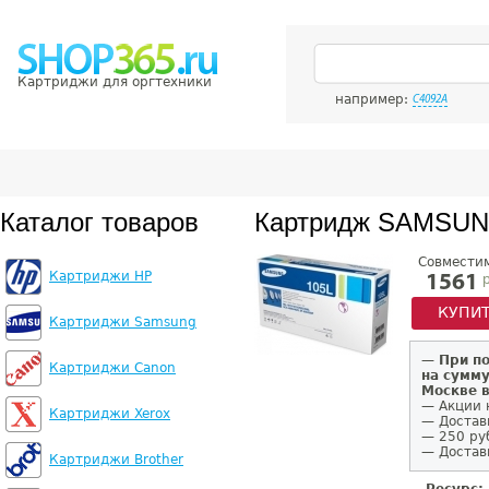
Картриджи для оргтехники
например:
C4092A
Каталог товаров
Картридж SAMSUN
Совмести
Картриджи HP
р
1561
КУПИ
Картриджи Samsung
—
При п
Картриджи Canon
на сумму
Москве 
— Акции 
Картриджи Xerox
— Достав
— 250 ру
— Доставк
Картриджи Brother