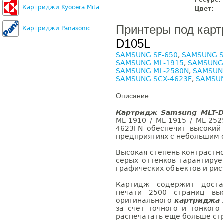
Ресурс:
Картриджи Kyocera Mita
Цвет:
Принтеры под кар
Картриджи Panasonic
D105L
SAMSUNG SF-650
,
SAMSUNG S
SAMSUNG ML-1915
,
SAMSUNG
SAMSUNG ML-2580N
,
SAMSUN
SAMSUNG SCX-4623F
,
SAMSUN
Описание:
Картридж Samsung MLT-
ML-1910 / ML-1915 / ML-252
4623FN обеспечит высокий
предприятиях с небольшим 
Высокая степень контрастн
серых оттенков гарантируе
графических объектов и рис
Картидж содержит доста
печати 2500 страниц выс
оригинального
картриджа 
за счет точного и тонкого
распечатать еще больше ст