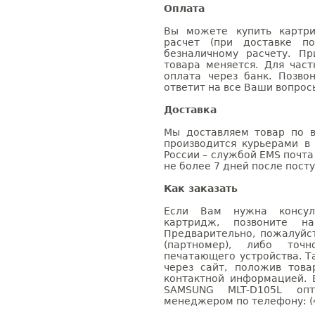
Оплата
Вы можете купить картри
расчет (при доставке п
безналичному расчету. П
товара меняется. Для час
оплата через банк. Позв
ответит на все Ваши вопрос
Доставка
Мы доставляем товар по в
производится курьерами в
России – службой EMS почта 
не более 7 дней после посту
Как заказать
Если Вам нужна консуль
картридж, позвоните н
Предварительно, пожалуйс
(партномер), либо точ
печатающего устройства. 
через сайт, положив това
контактной информацией. 
SAMSUNG MLT-D105L оп
менеджером по телефону: (4