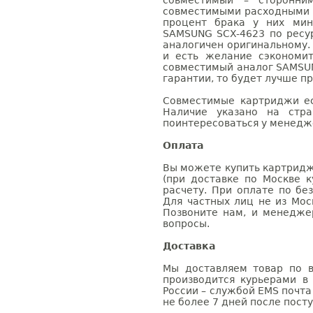
совместимый – сторонни
совместимыми расходными 
процент брака у них мин
SAMSUNG SCX-4623 по ресур
аналогичен оригинальному.
и есть желание сэкономи
совместимый аналог SAMSUN
гарантии, то будет лучше п
Совместимые картриджи ес
Наличие указано на стр
поинтересоваться у менедже
Оплата
Вы можете купить картридж
(при доставке по Москве к
расчету. При оплате по бе
Для частных лиц не из Мос
Позвоните нам, и менедже
вопросы.
Доставка
Мы доставляем товар по в
производится курьерами в
России – службой EMS почта 
не более 7 дней после посту