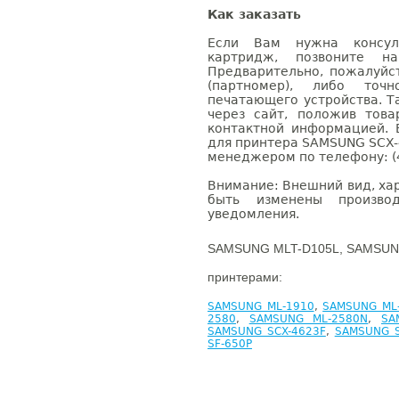
Как заказать
Если Вам нужна консуль
картридж, позвоните н
Предварительно, пожалуйс
(партномер), либо точ
печатающего устройства. 
через сайт, положив това
контактной информацией. 
для принтера SAMSUNG SCX-
менеджером по телефону: (4
Внимание: Внешний вид, ха
быть изменены производ
уведомления.
SAMSUNG MLT-D105L, SAMSUNG
принтерами:
SAMSUNG ML-1910
,
SAMSUNG ML
2580
,
SAMSUNG ML-2580N
,
SA
SAMSUNG SCX-4623F
,
SAMSUNG S
SF-650P