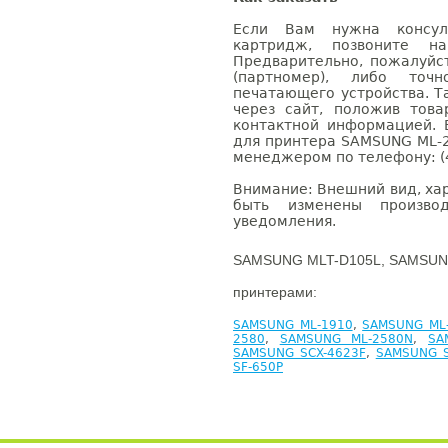
Если Вам нужна консуль
картридж, позвоните н
Предварительно, пожалуйс
(партномер), либо точ
печатающего устройства. 
через сайт, положив това
контактной информацией. 
для принтера SAMSUNG ML-2
менеджером по телефону: (4
Внимание: Внешний вид, ха
быть изменены производ
уведомления.
SAMSUNG MLT-D105L, SAMSUNG
принтерами:
SAMSUNG ML-1910
,
SAMSUNG ML
2580
,
SAMSUNG ML-2580N
,
SA
SAMSUNG SCX-4623F
,
SAMSUNG S
SF-650P