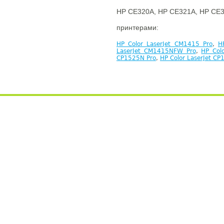
HP CE320A, HP CE321A, HP CE3
принтерами:
HP Color LaserJet CM1415 Pro
,
H
LaserJet CM1415NFW Pro
,
HP Col
CP1525N Pro
,
HP Color LaserJet C