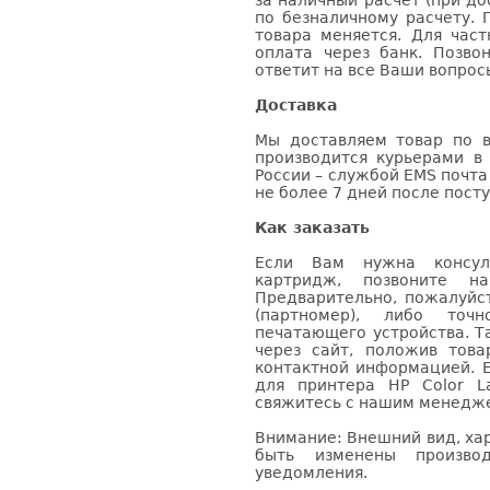
за наличный расчет (при до
по безналичному расчету. 
товара меняется. Для час
оплата через банк. Позв
ответит на все Ваши вопрос
Доставка
Мы доставляем товар по в
производится курьерами в
России – службой EMS почта 
не более 7 дней после посту
Как заказать
Если Вам нужна консуль
картридж, позвоните н
Предварительно, пожалуйс
(партномер), либо точ
печатающего устройства. 
через сайт, положив това
контактной информацией. 
для принтера HP Color L
свяжитесь с нашим менеджер
Внимание: Внешний вид, ха
быть изменены производ
уведомления.