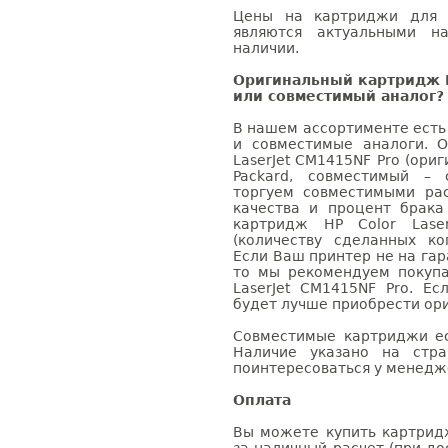
Цены на картриджи для H
являются актуальными на
наличии.
Оригинальный картридж H
или совместимый аналог?
В нашем ассортименте есть
и совместимые аналоги. 
LaserJet CM1415NF Pro (ори
Packard, совместимый – 
торгуем совместимыми ра
качества и процент брак
картридж HP Color Lase
(количеству сделанных ко
Если Ваш принтер не на гар
то мы рекомендуем покупа
LaserJet CM1415NF Pro. Е
будет лучше приобрести ор
Совместимые картриджи ес
Наличие указано на стр
поинтересоваться у менедже
Оплата
Вы можете купить картридж