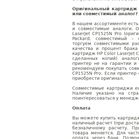
Оригинальный картридж H
или совместимый аналог?
В нашем ассортименте есть
и совместимые аналоги. 
LaserJet CP1525N Pro (ориг
Packard, совместимый – 
торгуем совместимыми ра
качества и процент брак
картридж HP Color LaserJet 
сделанных копий) аналог
принтер не на гарантии и
рекомендуем покупать совм
CP1525N Pro. Если принтер
приобрести оригинал.
Совместимые картриджи ес
Наличие указано на стр
поинтересоваться у менедже
Оплата
Вы можете купить картридж 
наличный расчет (при доста
безналичному расчету. П
товара меняется. Для час
оплата через банк. Позв