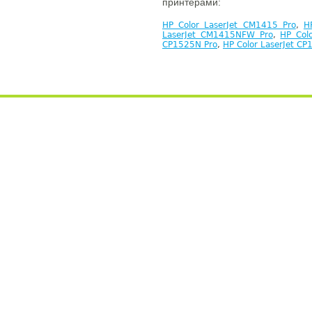
принтерами:
HP Color LaserJet CM1415 Pro
,
H
LaserJet CM1415NFW Pro
,
HP Col
CP1525N Pro
,
HP Color LaserJet C