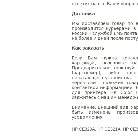
ответит на все Ваши вопрос
Доставка
Мы доставляем товар по в
производится курьерами в
России – службой EMS почта 
не более 7 дней после посту
Как заказать
Если Вам нужна консуль
картридж, позвоните н
Предварительно, пожалуйс
(партномер), либо точ
печатающего устройства. 
через сайт, положив това
контактной информацией. 
для принтера HP Color L
свяжитесь с нашим менеджер
Внимание: Внешний вид, ха
быть изменены производ
уведомления.
HP CE320A, HP CE321A, HP CE3