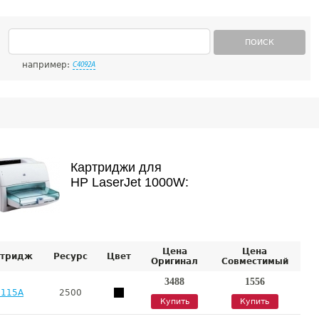
ПОИСК
например:
C4092A
Картриджи для
HP LaserJet 1000W:
Цена
Цена
тридж
Ресурс
Цвет
Оригинал
Совместимый
3488
1556
7115A
2500
Купить
Купить