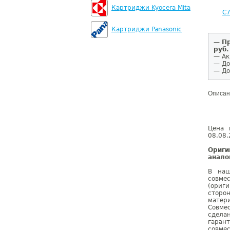
Картриджи Kyocera Mita
C
Картриджи Panasonic
—
Пр
руб.
— Ак
— До
— До
Описан
Цена 
08.08.
Ориг
анало
В наш
совме
(ориг
сторо
матер
Совме
сдела
гаран
совмес