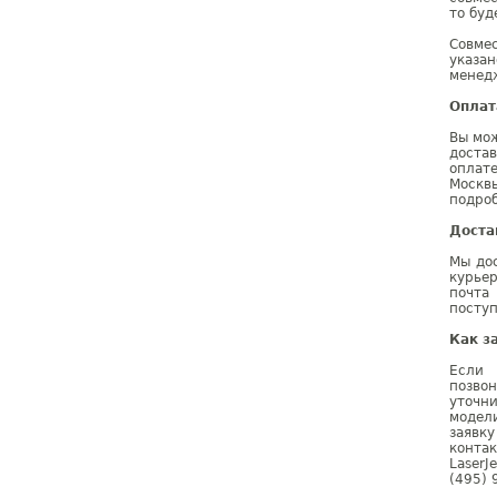
то буд
Совме
указа
менедж
Оплат
Вы мож
доста
оплат
Москв
подроб
Доста
Мы дос
курье
почта
поступ
Как з
Если 
позво
уточн
модел
заявк
конта
Laser
(495) 