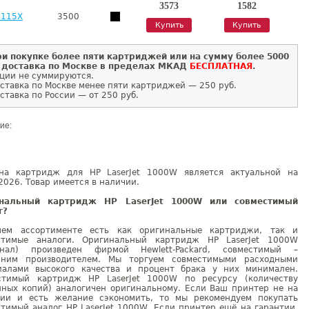
3573
1582
7115X
3500
Купить
Купить
и покупке более пяти картриджей или на сумму более 5000
 доставка по Москве в пределах МКАД
БЕСПЛАТНАЯ
.
ции не суммируются.
ставка по Москве менее пяти картриджей — 250 руб.
ставка по России — от 250 руб.
ие:
на картридж для HP LaserJet 1000W является актуальной на
2026. Товар имеется в наличии.
инальный картридж HP LaserJet 1000W или совместимый
г?
ем ассортименте есть как оригинальные картриджи, так и
стимые аналоги. Оригинальный картридж HP LaserJet 1000W
инал) произведен фирмой Hewlett-Packard, совместимый –
нним производителем. Мы торгуем совместимыми расходными
иалами высокого качества и процент брака у них минимален.
стимый картридж HP LaserJet 1000W по ресурсу (количеству
нных копий) аналогичен оригинальному. Если Ваш принтер не на
тии и есть желание сэкономить, то мы рекомендуем покупать
тимый аналог HP LaserJet 1000W. Если принтер ещё на гарантии,