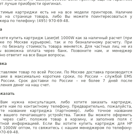
ет лучше приобрести оригинал.
стимые картриджи есть не на все модели принтеров. Наличие
но на странице товара, либо Вы можете поинтересоваться у
ера по телефону: (495) 970-69-48.
а
ете купить картридж LaserJet 1000W как за наличный расчет (при
вке по Москве курьером), так и по безналичному расчету. При
е по безналу стоимость товара меняется. Для частных лиц не из
ы возможна оплата через банк. Позвоните нам, и менеджер
но ответит на все Ваши вопросы.
вка
тавляем товар по всей России. По Москве доставка производится
рами в максимально короткие сроки, по России – службой EMS
 России. Срок доставки по России – не более 7 дней после
ления денег на наш счет.
аказать
Вам нужна консультация, либо хотите заказать картридж,
ните нам по контактному телефону. Предварительно, пожалуйста,
ите название картриджа (партномер), либо точное название
и вашего печатающего устройства. Также Вы можете оформить
у через сайт, положив товар в корзину, и заполнив поля с
ктной информацией. Если Вы хотите купить картридж для HP
Jet 1000W оптом, то свяжитесь с нашим менеджером по телефону:
970-69-48.