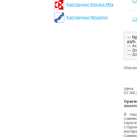
C
Картриджи Kyocera Mita
Картриджи Panasonic
C
—
Пр
руб.
— Ак
— До
— До
Описан
Цена 
07.08.
Ориг
анало
В наш
совме
(ориг
сторо
матер
Совме