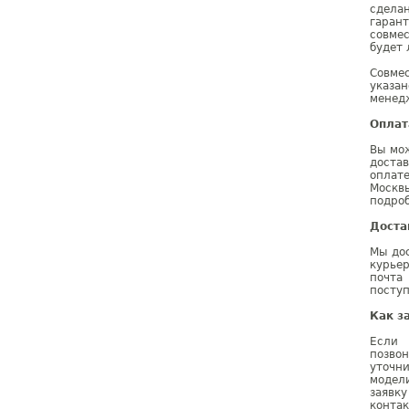
сдела
гаран
совмес
будет 
Совме
указа
менедж
Оплат
Вы мож
доста
оплат
Москв
подроб
Доста
Мы дос
курье
почта
поступ
Как з
Если 
позво
уточн
модел
заявк
конта