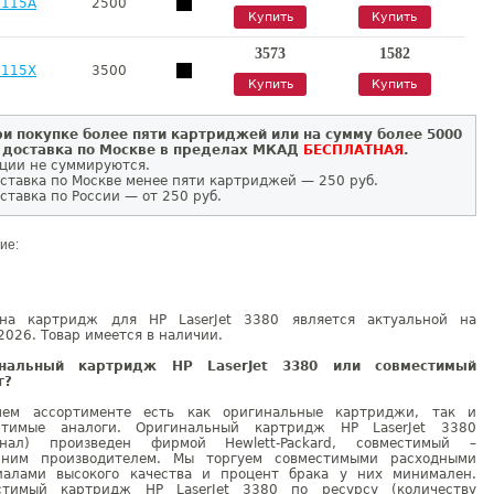
7115A
2500
Купить
Купить
3573
1582
7115X
3500
Купить
Купить
и покупке более пяти картриджей или на сумму более 5000
 доставка по Москве в пределах МКАД
БЕСПЛАТНАЯ
.
ции не суммируются.
ставка по Москве менее пяти картриджей — 250 руб.
ставка по России — от 250 руб.
ие:
на картридж для HP LaserJet 3380 является актуальной на
2026. Товар имеется в наличии.
инальный картридж HP LaserJet 3380 или совместимый
г?
ем ассортименте есть как оригинальные картриджи, так и
стимые аналоги. Оригинальный картридж HP LaserJet 3380
инал) произведен фирмой Hewlett-Packard, совместимый –
нним производителем. Мы торгуем совместимыми расходными
иалами высокого качества и процент брака у них минимален.
стимый картридж HP LaserJet 3380 по ресурсу (количеству