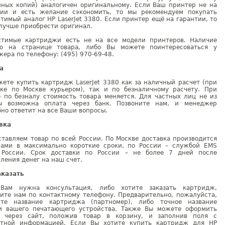
нных копий) аналогичен оригинальному. Если Ваш принтер не на
тии и есть желание сэкономить, то мы рекомендуем покупать
тимый аналог HP LaserJet 3380. Если принтер ещё на гарантии, то
лучше приобрести оригинал.
стимые картриджи есть не на все модели принтеров. Наличие
но на странице товара, либо Вы можете поинтересоваться у
ера по телефону: (495) 970-69-48.
а
ете купить картридж LaserJet 3380 как за наличный расчет (при
вке по Москве курьером), так и по безналичному расчету. При
е по безналу стоимость товара меняется. Для частных лиц не из
ы возможна оплата через банк. Позвоните нам, и менеджер
но ответит на все Ваши вопросы.
вка
тавляем товар по всей России. По Москве доставка производится
рами в максимально короткие сроки, по России – службой EMS
 России. Срок доставки по России – не более 7 дней после
ления денег на наш счет.
аказать
Вам нужна консультация, либо хотите заказать картридж,
ните нам по контактному телефону. Предварительно, пожалуйста,
ите название картриджа (партномер), либо точное название
и вашего печатающего устройства. Также Вы можете оформить
у через сайт, положив товар в корзину, и заполнив поля с
ктной информацией. Если Вы хотите купить картридж для HP