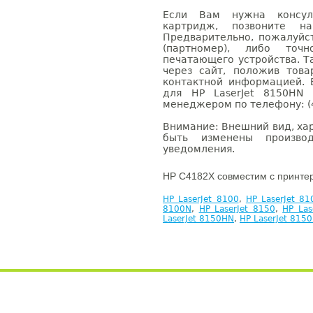
Если Вам нужна консуль
картридж, позвоните н
Предварительно, пожалуйс
(партномер), либо точ
печатающего устройства. 
через сайт, положив това
контактной информацией. 
для HP LaserJet 8150HN
менеджером по телефону: (4
Внимание: Внешний вид, ха
быть изменены производ
уведомления.
HP C4182X совместим с принте
HP LaserJet 8100
,
HP LaserJet 8
8100N
,
HP LaserJet 8150
,
HP Las
LaserJet 8150HN
,
HP LaserJet 815