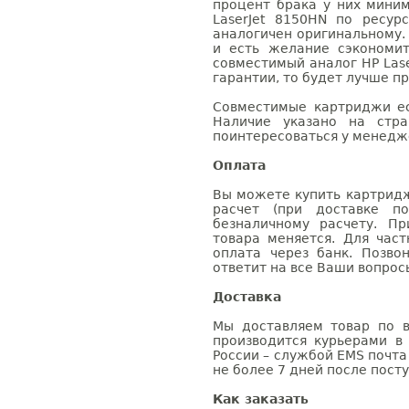
процент брака у них мини
LaserJet 8150HN по ресур
аналогичен оригинальному.
и есть желание сэкономи
совместимый аналог HP Lase
гарантии, то будет лучше п
Совместимые картриджи ес
Наличие указано на стр
поинтересоваться у менедже
Оплата
Вы можете купить картридж
расчет (при доставке п
безналичному расчету. П
товара меняется. Для час
оплата через банк. Позв
ответит на все Ваши вопрос
Доставка
Мы доставляем товар по в
производится курьерами в
России – службой EMS почта 
не более 7 дней после посту
Как заказать