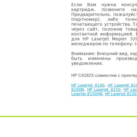
Если Вам нужна консуль
картридж, позвоните н
Предварительно, пожалуйс
(партномер), либо точ
печатающего устройства. 
через сайт, положив това
контактной информацией. 
для HP LaserJet Mopier 3
менеджером по телефону: (4
Внимание: Внешний вид, ха
быть изменены производ
уведомления.
HP C4182X совместим с принте
HP LaserJet 8100
,
HP LaserJet 8
8100N
,
HP LaserJet 8150
,
HP Las
LaserJet 8150HN
,
HP LaserJet 815