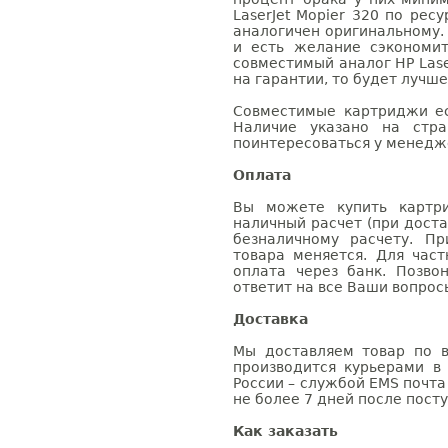
LaserJet Mopier 320 по рес
аналогичен оригинальному.
и есть желание сэкономи
совместимый аналог HP Lase
на гарантии, то будет лучш
Совместимые картриджи ес
Наличие указано на стр
поинтересоваться у менедже
Оплата
Вы можете купить картри
наличный расчет (при доста
безналичному расчету. П
товара меняется. Для час
оплата через банк. Позв
ответит на все Ваши вопрос
Доставка
Мы доставляем товар по в
производится курьерами в
России – службой EMS почта 
не более 7 дней после посту
Как заказать