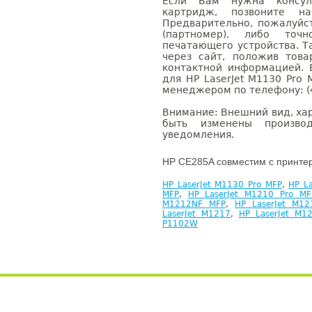
Если Вам нужна консуль
картридж, позвоните н
Предварительно, пожалуйс
(партномер), либо точ
печатающего устройства. 
через сайт, положив това
контактной информацией. 
для HP LaserJet M1130 Pro
менеджером по телефону: (4
Внимание: Внешний вид, ха
быть изменены производ
уведомления.
HP CE285A совместим с принте
HP LaserJet M1130 Pro MFP
,
HP L
MFP
,
HP LaserJet M1210 Pro MF
M1212NF MFP
,
HP LaserJet M12
LaserJet M1217
,
HP LaserJet M1
P1102W