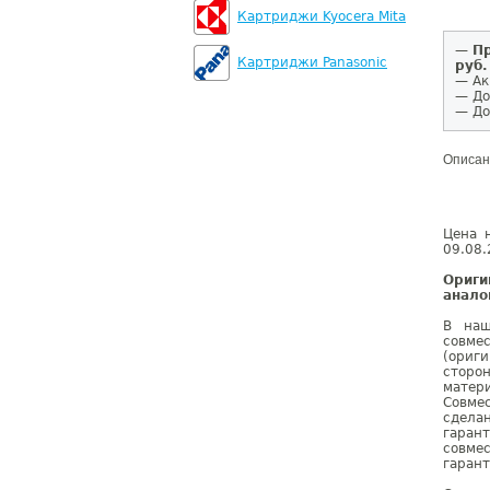
Картриджи Kyocera Mita
—
Пр
Картриджи Panasonic
руб.
— Ак
— До
— До
Описан
Цена 
09.08.
Ориги
анало
В наш
совме
(ориг
сторо
матер
Совме
сдела
гаран
совме
гарант