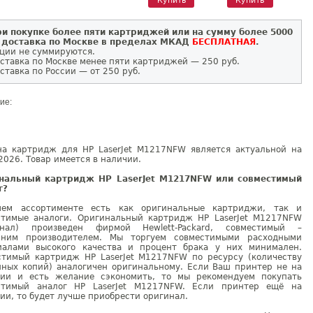
и покупке более пяти картриджей или на сумму более 5000
 доставка по Москве в пределах МКАД
БЕСПЛАТНАЯ
.
ции не суммируются.
ставка по Москве менее пяти картриджей — 250 руб.
ставка по России — от 250 руб.
ие:
на картридж для HP LaserJet M1217NFW является актуальной на
2026. Товар имеется в наличии.
нальный картридж HP LaserJet M1217NFW или совместимый
г?
ем ассортименте есть как оригинальные картриджи, так и
стимые аналоги. Оригинальный картридж HP LaserJet M1217NFW
инал) произведен фирмой Hewlett-Packard, совместимый –
нним производителем. Мы торгуем совместимыми расходными
иалами высокого качества и процент брака у них минимален.
стимый картридж HP LaserJet M1217NFW по ресурсу (количеству
нных копий) аналогичен оригинальному. Если Ваш принтер не на
тии и есть желание сэкономить, то мы рекомендуем покупать
стимый аналог HP LaserJet M1217NFW. Если принтер ещё на
ии, то будет лучше приобрести оригинал.