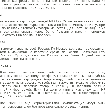
стимые картриджи есть не на все модели принтеров. Наличие
но на странице товара, либо Вы можете поинтересоваться у
ера по телефону: (495) 970-69-48.
а
жете купить картридж LaserJet M1217NFW как за наличный расчет
оставке по Москве курьером), так и по безналичному расчету. При
е по безналу стоимость товара меняется. Для частных лиц не из
ы возможна оплата через банк. Позвоните нам, и менеджер
но ответит на все Ваши вопросы.
вка
тавляем товар по всей России. По Москве доставка производится
рами в максимально короткие сроки, по России – службой EMS
 России. Срок доставки по России – не более 7 дней после
ления денег на наш счет.
аказать
Вам нужна консультация, либо хотите заказать картридж,
ните нам по контактному телефону. Предварительно, пожалуйста,
ите название картриджа (партномер), либо точное название
и вашего печатающего устройства. Также Вы можете оформить
у через сайт, положив товар в корзину, и заполнив поля с
ктной информацией. Если Вы хотите купить картридж для HP
Jet M1217NFW оптом, то свяжитесь с нашим менеджером по
ну: (495) 970-69-48.
ние: Внешний вид, характеристики, комплектация могут быть
ны производителем без предварительного уведомления.