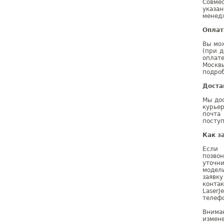
Совме
указа
менедж
Оплат
Вы мо
(при д
оплат
Москв
подроб
Доста
Мы дос
курье
почта
поступ
Как з
Если 
позво
уточн
модел
заявк
конта
Laser
телефо
Внима
измене