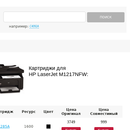
ПОИСК
например:
C4092A
Картриджи для
HP LaserJet M1217NFW:
Цена
Цена
тридж
Ресурс
Цвет
Оригинал
Совместимый
3749
999
E285A
1600
Купить
Купить