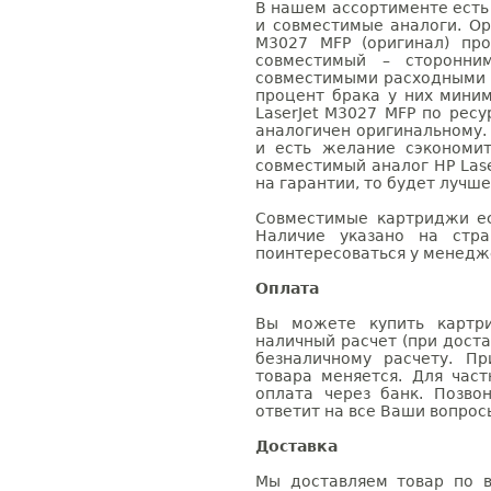
В нашем ассортименте есть
и совместимые аналоги. Ор
M3027 MFP (оригинал) про
совместимый – сторонни
совместимыми расходными 
процент брака у них мини
LaserJet M3027 MFP по ресу
аналогичен оригинальному.
и есть желание сэкономи
совместимый аналог HP Lase
на гарантии, то будет лучш
Совместимые картриджи ес
Наличие указано на стр
поинтересоваться у менедже
Оплата
Вы можете купить картри
наличный расчет (при доста
безналичному расчету. П
товара меняется. Для час
оплата через банк. Позв
ответит на все Ваши вопрос
Доставка
Мы доставляем товар по в