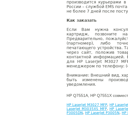
производится курьерами в
России – службой EMS почта 
не более 7 дней после посту
Как заказать
Если Вам нужна консуль
картридж, позвоните н
Предварительно, пожалуйс
(партномер), либо точ
печатающего устройства. 
через сайт, положив това
контактной информацией. 
для HP LaserJet M3027 M
менеджером по телефону: (4
Внимание: Внешний вид, ха
быть изменены производ
уведомления.
HP Q7551A, HP Q7551X совмест
HP LaserJet M3027 MFP
,
HP LaserJ
LaserJet M3035XS MFP
,
HP LaserJ
P3005DN
,
HP LaserJet P3005N
,
HP 