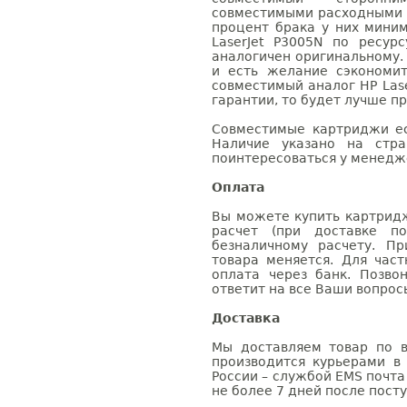
совместимыми расходными 
процент брака у них мини
LaserJet P3005N по ресур
аналогичен оригинальному.
и есть желание сэкономи
совместимый аналог HP Lase
гарантии, то будет лучше п
Совместимые картриджи ес
Наличие указано на стр
поинтересоваться у менедже
Оплата
Вы можете купить картридж
расчет (при доставке п
безналичному расчету. П
товара меняется. Для час
оплата через банк. Позв
ответит на все Ваши вопрос
Доставка
Мы доставляем товар по в
производится курьерами в
России – службой EMS почта 
не более 7 дней после посту