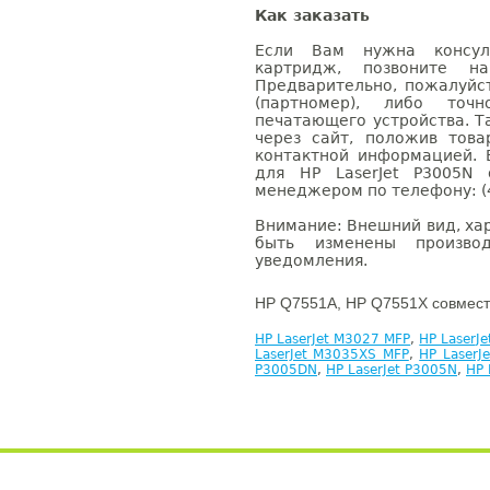
Как заказать
Если Вам нужна консуль
картридж, позвоните н
Предварительно, пожалуйс
(партномер), либо точ
печатающего устройства. 
через сайт, положив това
контактной информацией. 
для HP LaserJet P3005N
менеджером по телефону: (4
Внимание: Внешний вид, ха
быть изменены производ
уведомления.
HP Q7551A, HP Q7551X совмест
HP LaserJet M3027 MFP
,
HP LaserJ
LaserJet M3035XS MFP
,
HP LaserJ
P3005DN
,
HP LaserJet P3005N
,
HP 