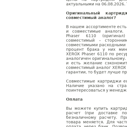
актуальными на 06.08.2026. 
Оригинальный картри
совместимый аналог?
В нашем ассортименте есть
и совместимые аналоги.
Phaser 6110 (оригинал
совместимый – сторонни
совместимыми расходными 
процент брака у них мин
XEROX Phaser 6110 по ресу
аналогичен оригинальному.
и есть желание сэкономи
совместимый аналог XEROX 
гарантии, то будет лучше п
Совместимые картриджи ес
Наличие указано на стр
поинтересоваться у менедже
Оплата
Вы можете купить картри
расчет (при доставке п
безналичному расчету. П
товара меняется. Для час
оплата через банк. Позв