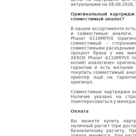
актуальными на 08.08.2026. 
Оригинальный картридж
совместимый аналог?
В нашем ассортименте есть
и совместимые аналоги.
Phaser 6110MFP/X (ориги
совместимый – сторонни
совместимыми расходными 
процент брака у них мин
XEROX Phaser 6110MFP/X п
копий) аналогичен оригин
гарантии и есть желание
покупать совместимый анал
принтер ещё на гаранти
оригинал.
Совместимые картриджи ес
Наличие указано на стр
поинтересоваться у менедже
Оплата
Вы можете купить картр
наличный расчет (при доста
безналичному расчету. П
товара меняется. Для час