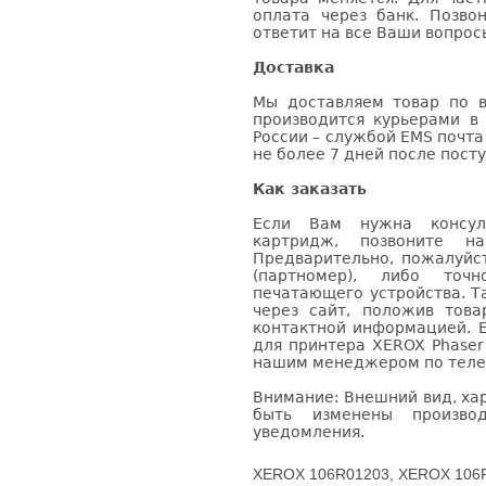
оплата через банк. Позв
ответит на все Ваши вопрос
Доставка
Мы доставляем товар по в
производится курьерами в
России – службой EMS почта 
не более 7 дней после посту
Как заказать
Если Вам нужна консуль
картридж, позвоните н
Предварительно, пожалуйс
(партномер), либо точ
печатающего устройства. 
через сайт, положив това
контактной информацией. 
для принтера XEROX Phaser
нашим менеджером по телефо
Внимание: Внешний вид, ха
быть изменены производ
уведомления.
XEROX 106R01203, XEROX 106