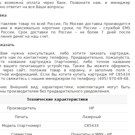
ы возможна оплата через банк. Позвоните нам, и менеджер
но ответит на все Ваши вопросы.
вка
тавляем товар по всей России. По Москве доставка производится
рами в максимально короткие сроки, по России – службой EMS
 России. Срок доставки по России – не более 7 дней после
ления денег на наш счет.
аказать
Вам нужна консультация, либо хотите заказать картридж,
ните нам по контактному телефону. Предварительно, пожалуйста,
ите название картриджа (партномер), либо точное название
и вашего печатающего устройства. Также Вы можете оформить
у через сайт, положив товар в корзину, и заполнив поля с
ктной информацией. Если Вы хотите купить картридж HP C8543X
 то свяжитесь с нашим менеджером по телефону: (495) 970-69-48.
ние: Внешний вид, характеристики, комплектация могут быть
ны производителем без предварительного уведомления.
Технические характеристики
Производитель
HP
Печать
Лазерный
Модель (партномер)
C8543X
Совместим
Принтеры и МФУ - HP