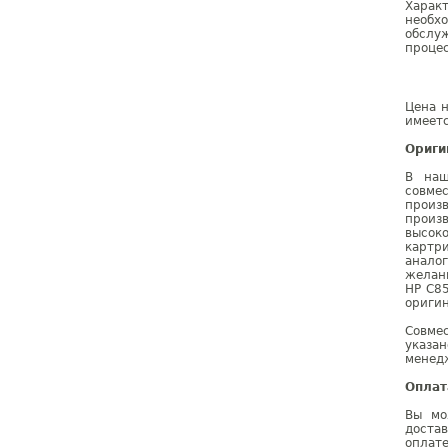
Характ
необхо
обслуж
процес
Цена н
имеетс
Ориги
В наш
совме
произ
произ
высок
картр
анало
желан
HP C8
оригин
Совме
указа
менедж
Оплат
Вы мо
доста
оплат