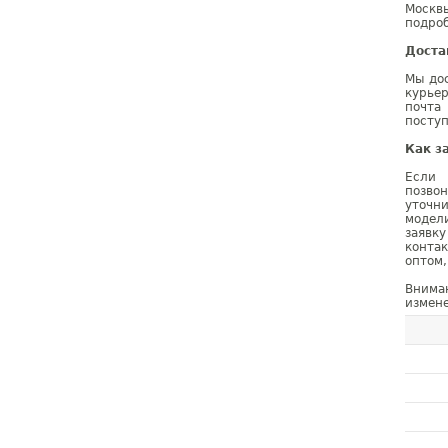
Москв
подроб
Доста
Мы дос
курье
почта
поступ
Как з
Если 
позво
уточн
модел
заявк
конта
оптом,
Внима
измене