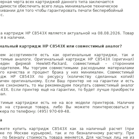
ерная черта всех картриджей данного типа заключается
димости обеспечить всего лишь минимальное техническое
ивании для того чтобы гарантировать печати бесперебойный
с.
а картридж HP C8543X является актуальной на 08.08.2026. Товар
я в наличии.
нальный картридж HP C8543X или совместимый аналог?
ем ассортименте есть как оригинальные картриджи, так и
стимые аналоги. Оригинальный картридж HP C8543X (оригинал)
веден фирмой Hewlett-Packard, совместимый – сторонним
водителем. Мы торгуем совместимыми расходными материалами
ого качества и процент брака у них минимален. Совместимый
идж HP C8543X по ресурсу (количеству сделанных копий)
гичен оригинальному. Если Ваш принтер не на гарантии и есть
ие сэкономить, то мы рекомендуем покупать совместимый аналог
543X. Если принтер ещё на гарантии, то будет лучше приобрести
ал.
стимые картриджи есть не на все модели принтеров. Наличие
но на странице товара, либо Вы можете поинтересоваться у
ера по телефону: (495) 970-69-48.
а
жете купить картридж C8543X как за наличный расчет (при
вке по Москве курьером), так и по безналичному расчету. При
е по безналу стоимость товара меняется. Для частных лиц не из