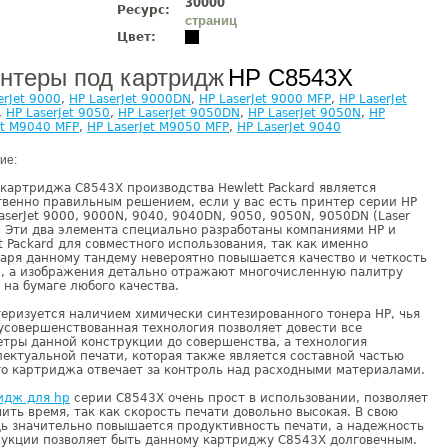
30000
Ресурс:
страниц
Цвет:
нтеры под картридж
HP C8543X
erJet 9000
,
HP LaserJet 9000DN
,
HP LaserJet 9000 MFP
,
HP LaserJet
,
HP LaserJet 9050
,
HP LaserJet 9050DN
,
HP LaserJet 9050N
,
HP
et M9040 MFP
,
HP LaserJet M9050 MFP
,
HP LaserJet 9040
ие:
картриджа C8543X производства Hewlett Packard является
венно правильным решением, если у вас есть принтер серии HP
LaserJet 9000, 9000N, 9040, 9040DN, 9050, 9050N, 9050DN (Laser
J). Эти два элемента специально разработаны компаниями НР и
t Packard для совместного использования, так как именно
аря данному тандему невероятно повышается качество и четкость
и, а изображения детально отражают многочисленную палитру
 на бумаге любого качества.
еризуется наличием химически синтезированного тонера НР, чья
усовершенствованная технология позволяет довести все
тры данной конструкции до совершенства, а технология
ектуальной печати, которая также является составной частью
о картриджа отвечает за контроль над расходными материалами.
идж для hp
серии C8543X очень прост в использовании, позволяет
ить время, так как скорость печати довольно высокая. В свою
ь значительно повышается продуктивность печати, а надежность
рукции позволяет быть данному картриджу C8543X долговечным.