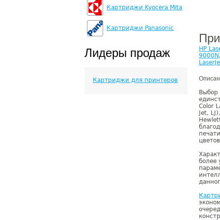
Картриджи Kyocera Mita
Картриджи Panasonic
При
HP Las
Лидеры продаж
9000N
LaserJ
Описан
Картриджи для принтеров
Выбор 
единст
Color 
Jet, L
Hewlet
благод
печат
цветов
Характ
более 
параме
интелл
данног
Картр
эконом
очеред
конст