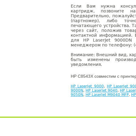
Если Вам нужна консуль
картридж, позвоните н
Предварительно, пожалуйс
(партномер), либо точ
печатающего устройства. 
через сайт, положив това
контактной информацией. 
для HP LaserJet 9000DN
менеджером по телефону: (4
Внимание: Внешний вид, ха
быть изменены производ
уведомления.
HP C8543X совместим с принте
HP LaserJet 9000
,
HP LaserJet 9
9000N
,
HP LaserJet 9040
,
HP Laser
9050N
,
HP LaserJet M9040 MFP
,
HP