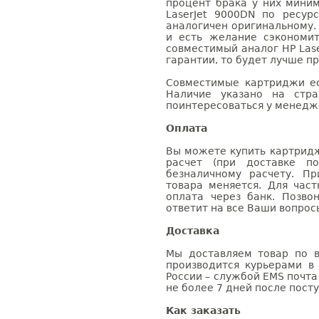
процент брака у них мини
LaserJet 9000DN по ресур
аналогичен оригинальному.
и есть желание сэкономи
совместимый аналог HP Lase
гарантии, то будет лучше п
Совместимые картриджи ес
Наличие указано на стр
поинтересоваться у менедже
Оплата
Вы можете купить картридж
расчет (при доставке п
безналичному расчету. П
товара меняется. Для час
оплата через банк. Позв
ответит на все Ваши вопрос
Доставка
Мы доставляем товар по в
производится курьерами в
России – службой EMS почта 
не более 7 дней после посту
Как заказать