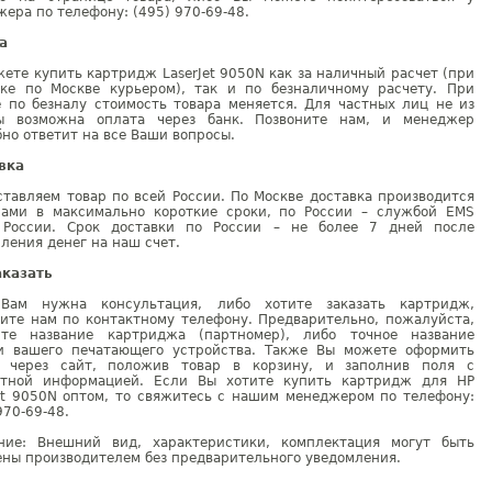
ера по телефону: (495) 970-69-48.
а
ете купить картридж LaserJet 9050N как за наличный расчет (при
вке по Москве курьером), так и по безналичному расчету. При
е по безналу стоимость товара меняется. Для частных лиц не из
ы возможна оплата через банк. Позвоните нам, и менеджер
но ответит на все Ваши вопросы.
вка
тавляем товар по всей России. По Москве доставка производится
рами в максимально короткие сроки, по России – службой EMS
 России. Срок доставки по России – не более 7 дней после
ления денег на наш счет.
аказать
Вам нужна консультация, либо хотите заказать картридж,
ните нам по контактному телефону. Предварительно, пожалуйста,
ите название картриджа (партномер), либо точное название
и вашего печатающего устройства. Также Вы можете оформить
у через сайт, положив товар в корзину, и заполнив поля с
ктной информацией. Если Вы хотите купить картридж для HP
Jet 9050N оптом, то свяжитесь с нашим менеджером по телефону:
970-69-48.
ние: Внешний вид, характеристики, комплектация могут быть
ны производителем без предварительного уведомления.