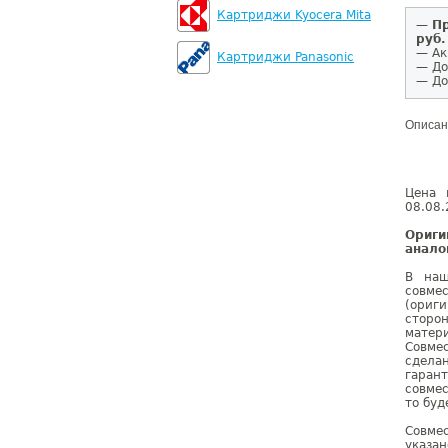
Картриджи Kyocera Mita
—
Пр
руб.
— Ак
Картриджи Panasonic
— До
— До
Описан
Цена 
08.08.
Ориг
анало
В наш
совме
(ориг
сторо
матер
Совме
сдела
гаран
совмес
то буд
Совме
указа