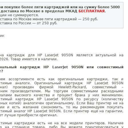
и покупке более пяти картриджей или на сумму более 5000
 доставка по Москве в пределах МКАД
БЕСПЛАТНАЯ
.
ции не суммируются.
ставка по Москве менее пяти картриджей — 250 руб.
ставка по России — от 250 руб.
ие:
на картридж для HP LaserJet 9050N является актуальной на
2026. Товар имеется в наличии.
инальный картридж HP LaserJet 9050N или совместимый
г?
ем ассортименте есть как оригинальные картриджи, так и
стимые аналоги. Оригинальный картридж HP LaserJet 9050N
инал) произведен фирмой Hewlett-Packard, совместимый –
нним производителем. Мы торгуем совместимыми расходными
иалами высокого качества и процент брака у них минимален.
стимый картридж HP LaserJet 9050N по ресурсу (количеству
нных копий) аналогичен оригинальному. Если Ваш принтер не на
тии и есть желание сэкономить, то мы рекомендуем покупать
тимый аналог HP LaserJet 9050N. Если принтер ещё на гарантии,
ет лучше приобрести оригинал.
стимые картриджи есть не на все модели принтеров. Наличие
но на странице товара, либо Вы можете поинтересоваться у