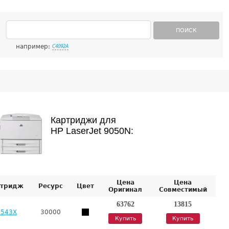
ПОИСК
например:
C4092A
Картриджи для
HP LaserJet 9050N:
Цена
Цена
тридж
Ресурс
Цвет
Оригинал
Совместимый
63762
13815
8543X
30000
Купить
Купить