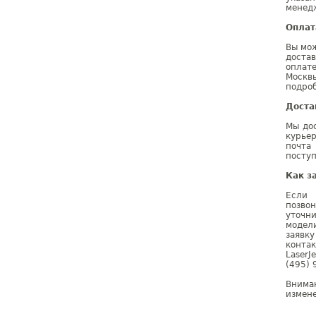
менедж
Оплат
Вы мож
доста
оплат
Москв
подроб
Доста
Мы дос
курье
почта
поступ
Как з
Если 
позво
уточн
модел
заявк
конта
Laser
(495) 
Внима
измене