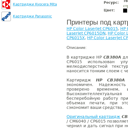
16
Ресурс:
Картриджи Kyocera Mita
ст
Цвет:
Картриджи Panasonic
Принтеры под кар
HP Color LaserJet CP6015
,
HP 
LaserJet CP6015DN
,
HP Color 
CP6015X
,
HP Color LaserJet 
Описание:
В картридже HP
CB380A
для
CP6015 использован ул
мелкодисперстной тексту
наносится тонким слоем с ч
Картиридж
HP CB380A
п
экономичен. Надежност
проверено временем,
Высокоинтеллектуаль
бесперебойную работу пр
объемах печати, при эт
сэкономит ваши средства.
Оригинальный картридж
CB
/ CM6040 / CP6015 позволяе
чернил и дать сигнал при 