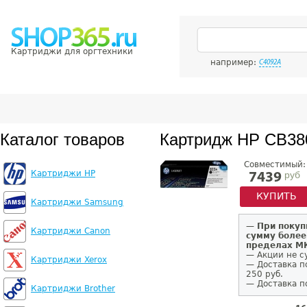
Картриджи для оргтехники
например:
C4092A
Каталог товаров
Картридж HP CB38
Совместимый:
Картриджи HP
руб
7439
КУПИТЬ
Картриджи Samsung
—
При покуп
Картриджи Canon
сумму более
пределах 
— Акции не с
Картриджи Xerox
— Доставка п
250 руб.
— Доставка п
Картриджи Brother