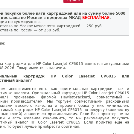
и покупке более пяти картриджей или на сумму более 5000
 доставка по Москве в пределах МКАД
БЕСПЛАТНАЯ
.
ции не суммируются.
ставка по Москве менее пяти картриджей — 250 руб.
ставка по России — от 250 руб.
ие:
а картриджи для HP Color LaserJet CP6015 являются актуальными
08.2026. Товар имеется в наличии.
инальный картридж HP Color LaserJet CP6015 или
стимый аналог?
ем ассортименте есть как оригинальные картриджи, так и
тимые аналоги. Оригинальный картридж HP Color LaserJet CP6015
инал) произведен фирмой Hewlett-Packard, совместимый –
нним производителем. Мы торгуем совместимыми расходными
иалами высокого качества и процент брака у них минимален.
тимый картридж HP Color LaserJet CP6015 по ресурсу (количеству
нных копий) аналогичен оригинальному. Если Ваш принтер не на
тии и есть желание сэкономить, то мы рекомендуем покупать
стимый аналог HP Color LaserJet CP6015. Если принтер ещё на
ии, то будет лучше приобрести оригинал.