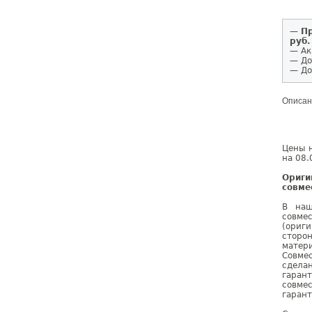
—
Пр
руб.
— Ак
— До
— До
Описан
Цены н
на 08.
Ориг
совме
В наш
совмес
(ориг
сторо
матер
Совмес
сдела
гаран
совме
гарант