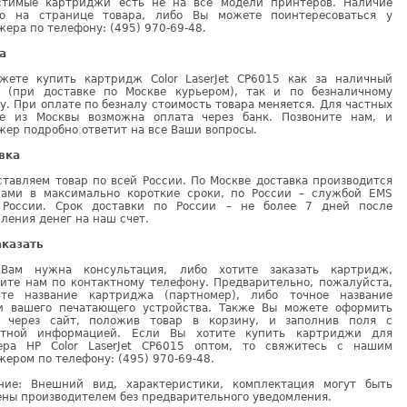
стимые картриджи есть не на все модели принтеров. Наличие
но на странице товара, либо Вы можете поинтересоваться у
ера по телефону: (495) 970-69-48.
а
жете купить картридж Color LaserJet CP6015 как за наличный
т (при доставке по Москве курьером), так и по безналичному
у. При оплате по безналу стоимость товара меняется. Для частных
е из Москвы возможна оплата через банк. Позвоните нам, и
ер подробно ответит на все Ваши вопросы.
вка
тавляем товар по всей России. По Москве доставка производится
рами в максимально короткие сроки, по России – службой EMS
 России. Срок доставки по России – не более 7 дней после
ления денег на наш счет.
аказать
Вам нужна консультация, либо хотите заказать картридж,
ните нам по контактному телефону. Предварительно, пожалуйста,
ите название картриджа (партномер), либо точное название
и вашего печатающего устройства. Также Вы можете оформить
у через сайт, положив товар в корзину, и заполнив поля с
ктной информацией. Если Вы хотите купить картриджи для
ера HP Color LaserJet CP6015 оптом, то свяжитесь с нашим
ером по телефону: (495) 970-69-48.
ние: Внешний вид, характеристики, комплектация могут быть
ны производителем без предварительного уведомления.