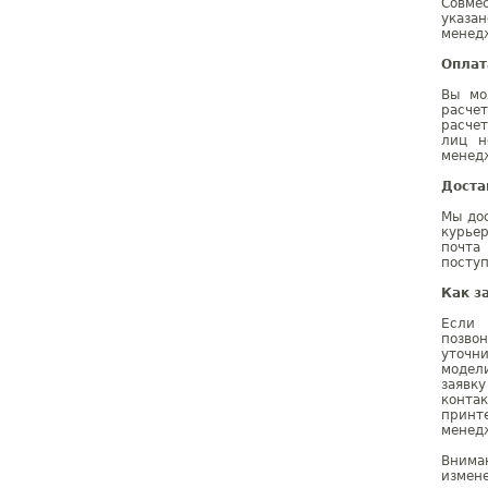
Совме
указа
менедж
Оплат
Вы мо
расче
расчет
лиц н
менедж
Доста
Мы дос
курье
почта
поступ
Как з
Если 
позво
уточн
модел
заявк
конта
принт
менедж
Внима
измене