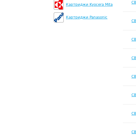
C
Картриджи Kyocera Mita
Картриджи Panasonic
C
C
C
C
C
C
C