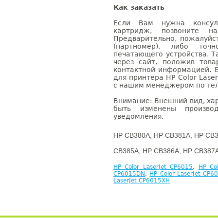
Как заказать
Если Вам нужна консуль
картридж, позвоните н
Предварительно, пожалуйс
(партномер), либо точ
печатающего устройства. 
через сайт, положив това
контактной информацией. 
для принтера HP Color Lase
с нашим менеджером по теле
Внимание: Внешний вид, ха
быть изменены производ
уведомления.
HP CB380A, HP CB381A, HP CB3
CB385A, HP CB386A, HP CB387A
HP Color LaserJet CP6015
,
HP Co
CP6015DN
,
HP Color LaserJet CP6
LaserJet CP6015XH