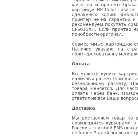
качества и процент брак
картридж HP Color LaserJet
сделанных копий) аналог
принтер не на гарантии и
рекомендуем покупать совм
CP6015XH. Если принтер е
приобрести оригинал.
Совместимые картриджи ес
Наличие указано на стр
поинтересоваться у менедже
Оплата
Вы можете купить картридж
наличный расчет (при доста
безналичному расчету. П
товара меняется. Для час
оплата через банк. Позв
ответит на все Ваши вопрос
Доставка
Мы доставляем товар по в
производится курьерами в
России – службой EMS почта 
не более 7 дней после посту