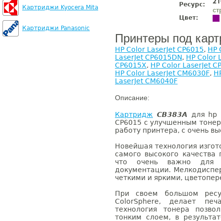
21
Ресурс:
Картриджи Kyocera Mita
ст
Цвет:
Картриджи Panasonic
Принтеры под кар
HP Color LaserJet CP6015
,
HP 
LaserJet CP6015DN
,
HP Color 
CP6015X
,
HP Color LaserJet 
HP Color LaserJet CM6030F
,
H
LaserJet CM6040F
Описание:
Картридж
CB383A
для hp C
CP6015 с улучшенным тоне
работу принтера, с очень в
Новейшая технология изгот
самого высокого качества 
что очень важно для
документации. Мелкодиспе
четкими и яркими, цветопере
При своем большом ресу
ColorSphere, делает печ
технология тонера позво
тонким слоем, в результа