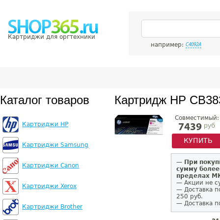
Картриджи для оргтехники
например:
C4092A
Каталог товаров
Картридж HP CB38
Совместимый:
Картриджи HP
руб
7439
КУПИТЬ
Картриджи Samsung
—
При покуп
Картриджи Canon
сумму более
пределах 
— Акции не с
Картриджи Xerox
— Доставка п
250 руб.
— Доставка п
Картриджи Brother