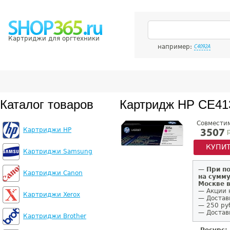
Картриджи для оргтехники
например:
C4092A
Каталог товаров
Картридж HP CE41
Совмести
Картриджи HP
р
3507
КУПИ
Картриджи Samsung
—
При п
Картриджи Canon
на сумму
Москве 
— Акции 
Картриджи Xerox
— Достав
— 250 ру
— Доставк
Картриджи Brother