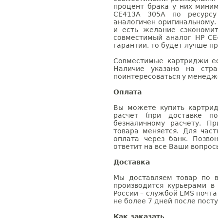
процент брака у них мини
CE413A 305A по ресурсу 
аналогичен оригинальному.
и есть желание сэкономи
совместимый аналог HP CE
гарантии, то будет лучше п
Совместимые картриджи ес
Наличие указано на стр
поинтересоваться у менедже
Оплата
Вы можете купить картри
расчет (при доставке п
безналичному расчету. П
товара меняется. Для час
оплата через банк. Позв
ответит на все Ваши вопрос
Доставка
Мы доставляем товар по в
производится курьерами в
России – службой EMS почта 
не более 7 дней после посту
Как заказать