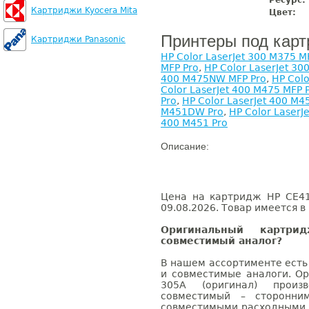
Ресурс:
Картриджи Kyocera Mita
Цвет:
Принтеры под кар
Картриджи Panasonic
HP Color LaserJet 300 M375 M
MFP Pro
,
HP Color LaserJet 3
400 M475NW MFP Pro
,
HP Colo
Color LaserJet 400 M475 MFP 
Pro
,
HP Color LaserJet 400 M4
M451DW Pro
,
HP Color LaserJ
400 M451 Pro
Описание:
Цена на картридж HP CE41
09.08.2026. Товар имеется в
Оригинальный картр
совместимый аналог?
В нашем ассортименте есть
и совместимые аналоги. О
305A (оригинал) произв
совместимый – сторонни
совместимыми расходными 