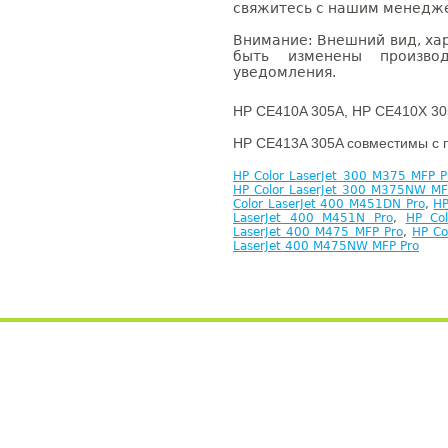
свяжитесь с нашим менеджер
Внимание: Внешний вид, ха
быть изменены производ
уведомления.
HP CE410A 305A, HP CE410X 30
HP CE413A 305A совместимы с 
HP Color LaserJet 300 M375 MFP P
HP Color LaserJet 300 M375NW MF
Color LaserJet 400 M451DN Pro
,
HP
LaserJet 400 M451N Pro
,
HP Co
LaserJet 400 M475 MFP Pro
,
HP Co
LaserJet 400 M475NW MFP Pro