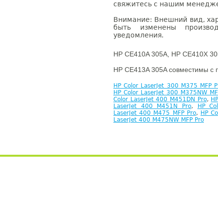
свяжитесь с нашим менеджер
Внимание: Внешний вид, ха
быть изменены производ
уведомления.
HP CE410A 305A, HP CE410X 30
HP CE413A 305A совместимы с 
HP Color LaserJet 300 M375 MFP P
HP Color LaserJet 300 M375NW MF
Color LaserJet 400 M451DN Pro
,
HP
LaserJet 400 M451N Pro
,
HP Co
LaserJet 400 M475 MFP Pro
,
HP Co
LaserJet 400 M475NW MFP Pro