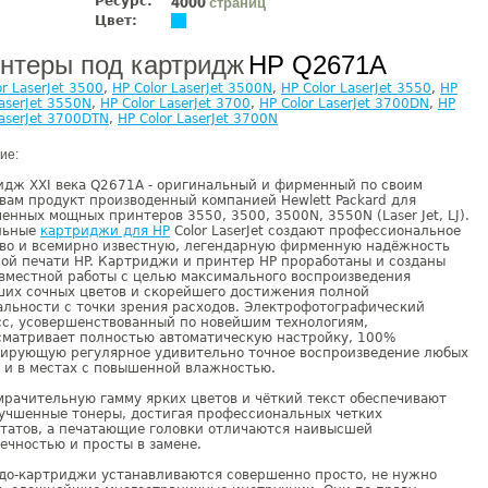
Ресурс:
страниц
4000
Цвет:
нтеры под картридж
HP Q2671A
or LaserJet 3500
,
HP Color LaserJet 3500N
,
HP Color LaserJet 3550
,
HP
LaserJet 3550N
,
HP Color LaserJet 3700
,
HP Color LaserJet 3700DN
,
HP
LaserJet 3700DTN
,
HP Color LaserJet 3700N
ие:
идж XXI века Q2671A - оригинальный и фирменный по своим
вам продукт производенный компанией Hewlett Packard для
енных мощных принтеров 3550, 3500, 3500N, 3550N (Laser Jet, LJ).
льные
картриджи для HP
Color LaserJet создают профессиональное
тво и всемирно известную, легендарную фирменную надёжность
ой печати HP. Картриджи и принтер HP проработаны и созданы
вместной работы с целью максимального воспроизведения
ших сочных цветов и скорейшего достижения полной
льности с точки зрения расходов. Электрофотографический
сс, усовершенствованный по новейшим технологиям,
сматривает полностью автоматическую настройку, 100%
тирующую регулярное удивительно точное воспроизведение любых
 и в местах с повышенной влажностью.
рачительную гамму ярких цветов и чёткий текст обеспечивают
учшенные тонеры, достигая профессиональных четких
татов, а печатающие головки отличаются наивысшей
ечностью и просты в замене.
до-картриджи устанавливаются совершенно просто, не нужно