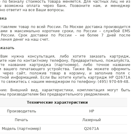
е по безналу стоимость товара меняется. Для частных лиц не из
ы возможна оплата через банк. Позвоните нам, и менеджер
но ответит на все Ваши вопросы.
вка
тавляем товар по всей России. По Москве доставка производится
рами в максимально короткие сроки, по России – службой EMS
 России. Срок доставки по России – не более 7 дней после
ления денег на наш счет.
аказать
Вам нужна консультация, либо хотите заказать картридж,
ните нам по контактному телефону. Предварительно, пожалуйста,
ите название картриджа (партномер), либо точное название
и вашего печатающего устройства. Также Вы можете оформить
у через сайт, положив товар в корзину, и заполнив поля с
ктной информацией. Если Вы хотите купить картридж HP Q2671A
 то свяжитесь с нашим менеджером по телефону: (495) 970-69-48.
ние: Внешний вид, характеристики, комплектация могут быть
ны производителем без предварительного уведомления.
Технические характеристики
Производитель
HP
Печать
Лазерный
Модель (партномер)
Q2671A