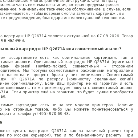
ть сложнейшие многостраничные инструкции. Они по праву
млемая часть системы печатания, которая предусматривает
еменное, минимальное техническое обслуживание. В случае, если
заканчивается , чтобы вовремя смогли заменить картридж , вы
те предупреждение, благодаря интеллектуальной технологии.
а картридж HP Q2671A является актуальной на 07.08.2026. Товар
я в наличии.
нальный картридж HP Q2671A или совместимый аналог?
ем ассортименте есть как оригинальные картриджи, так и
стимые аналоги. Оригинальный картридж HP Q2671A (оригинал)
веден фирмой Hewlett-Packard, совместимый – сторонним
водителем. Мы торгуем совместимыми расходными материалами
ого качества и процент брака у них минимален. Совместимый
идж HP Q2671A по ресурсу (количеству сделанных копий)
гичен оригинальному. Если Ваш принтер не на гарантии и есть
ие сэкономить, то мы рекомендуем покупать совместимый аналог
671A. Если принтер ещё на гарантии, то будет лучше приобрести
ал.
стимые картриджи есть не на все модели принтеров. Наличие
но на странице товара, либо Вы можете поинтересоваться у
ера по телефону: (495) 970-69-48.
а
жете купить картридж Q2671A как за наличный расчет (при
вке по Москве курьером), так и по безналичному расчету. При