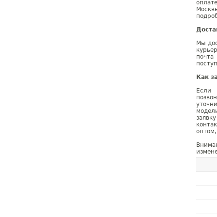
оплат
Москв
подроб
Доста
Мы дос
курье
почта
поступ
Как з
Если 
позво
уточн
модел
заявк
конта
оптом,
Внима
измене