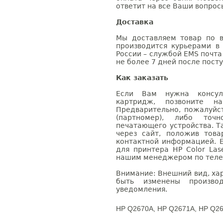
ответит на все Ваши вопрос
Доставка
Мы доставляем товар по в
производится курьерами в
России – службой EMS почта 
не более 7 дней после посту
Как заказать
Если Вам нужна консуль
картридж, позвоните н
Предварительно, пожалуйс
(партномер), либо точ
печатающего устройства. 
через сайт, положив това
контактной информацией. 
для принтера HP Color Las
нашим менеджером по телефо
Внимание: Внешний вид, ха
быть изменены производ
уведомления.
HP Q2670A, HP Q2671A, HP Q26