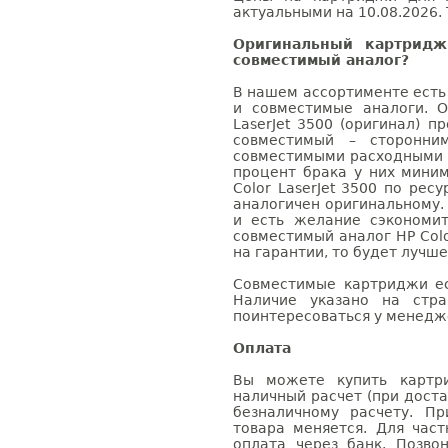
актуальными на 10.08.2026. 
Оригинальный картридж
совместимый аналог?
В нашем ассортименте есть
и совместимые аналоги. 
LaserJet 3500 (оригинал) п
совместимый – сторонни
совместимыми расходными 
процент брака у них мини
Color LaserJet 3500 по рес
аналогичен оригинальному.
и есть желание сэкономи
совместимый аналог HP Colo
на гарантии, то будет лучш
Совместимые картриджи ес
Наличие указано на стр
поинтересоваться у менедже
Оплата
Вы можете купить картри
наличный расчет (при доста
безналичному расчету. П
товара меняется. Для час
оплата через банк. Позв