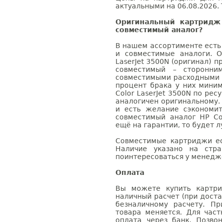
актуальными на 06.08.2026. 
Оригинальный картридж 
совместимый аналог?
В нашем ассортименте есть
и совместимые аналоги. 
LaserJet 3500N (оригинал) п
совместимый – сторонни
совместимыми расходными 
процент брака у них мини
Color LaserJet 3500N по рес
аналогичен оригинальному.
и есть желание сэкономи
совместимый аналог HP Col
ещё на гарантии, то будет 
Совместимые картриджи ес
Наличие указано на стр
поинтересоваться у менедже
Оплата
Вы можете купить картри
наличный расчет (при доста
безналичному расчету. П
товара меняется. Для час
оплата через банк. Позв