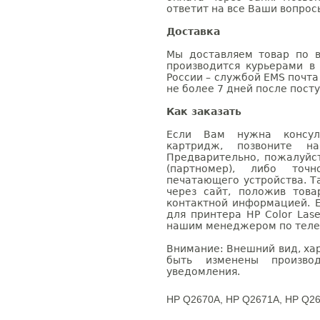
ответит на все Ваши вопрос
Доставка
Мы доставляем товар по в
производится курьерами в
России – службой EMS почта 
не более 7 дней после посту
Как заказать
Если Вам нужна консуль
картридж, позвоните н
Предварительно, пожалуйс
(партномер), либо точ
печатающего устройства. 
через сайт, положив това
контактной информацией. 
для принтера HP Color Lase
нашим менеджером по телефо
Внимание: Внешний вид, ха
быть изменены производ
уведомления.
HP Q2670A, HP Q2671A, HP Q26