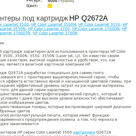
Ресурс:
страниц
4000
Цвет:
нтеры под картридж
HP Q2672A
or LaserJet 3500
,
HP Color LaserJet 3500N
,
HP Color LaserJet 3550
,
HP
LaserJet 3550N
,
HP Color LaserJet 3700
,
HP Color LaserJet 3700DN
,
HP
LaserJet 3700DTN
,
HP Color LaserJet 3700N
ие:
 картридж характерен для использования в принтерах HP Color
et 3500, 3500N, 3550, 3550N (Laser Jet, LJ). Он известен своим
ым качеством, высокой надежностью и удобством, что, как
но, является визитной карточкой компании НР.
идж Q2672A разработан специально для совместного
зования его с принтерами вышеперечисленной серии, чтобы
ся эффекта естественно яркой и насыщенной цветовой гаммы, при
охраняя эффективный уровень затрат на расходные материалы.
того, для данной серии характерен:
ршенствованный электрофотографический процесс, который в
условиях ( даже при высоком уровне влажности) обеспечивает
ное изображение цветов;
ршенствованные тонеры, которые воспроизводят широкий диапазон
бразных цветов
огия интеллектуальная печати, которая имеет функцию
овременного предупреждения хозяина о том, что чернила в
идже заканчиваются
интеров НР серии Color LaserJet 3500
картриджи
Q2672A