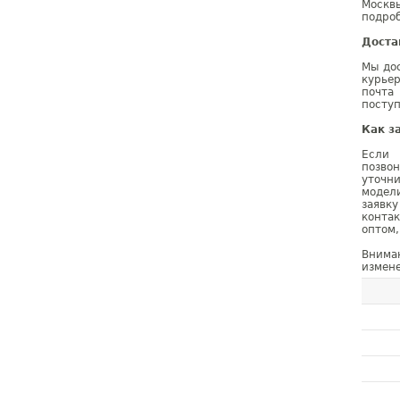
Москв
подроб
Доста
Мы дос
курье
почта
поступ
Как з
Если 
позво
уточн
модел
заявк
конта
оптом,
Внима
измене