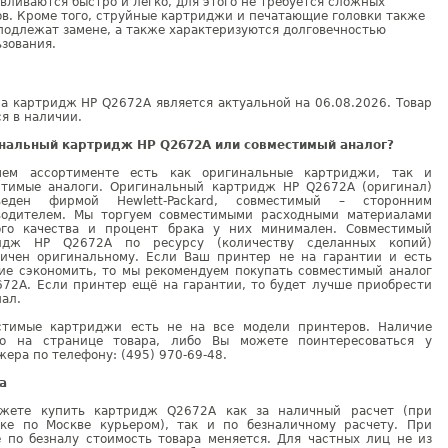
вливаются быстро и легко, для этого не требуется сложных
в. Кроме того, струйные картриджи и печатающие головки также
подлежат замене, а также характеризуются долговечностью
зования.
а картридж HP Q2672A является актуальной на 06.08.2026. Товар
я в наличии.
нальный картридж HP Q2672A или совместимый аналог?
ем ассортименте есть как оригинальные картриджи, так и
стимые аналоги. Оригинальный картридж HP Q2672A (оригинал)
веден фирмой Hewlett-Packard, совместимый – сторонним
водителем. Мы торгуем совместимыми расходными материалами
ого качества и процент брака у них минимален. Совместимый
идж HP Q2672A по ресурсу (количеству сделанных копий)
гичен оригинальному. Если Ваш принтер не на гарантии и есть
ие сэкономить, то мы рекомендуем покупать совместимый аналог
672A. Если принтер ещё на гарантии, то будет лучше приобрести
ал.
стимые картриджи есть не на все модели принтеров. Наличие
но на странице товара, либо Вы можете поинтересоваться у
ера по телефону: (495) 970-69-48.
а
жете купить картридж Q2672A как за наличный расчет (при
вке по Москве курьером), так и по безналичному расчету. При
е по безналу стоимость товара меняется. Для частных лиц не из