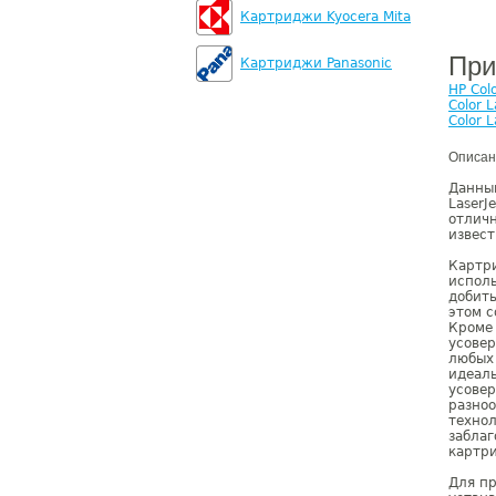
Картриджи Kyocera Mita
При
Картриджи Panasonic
HP Col
Color 
Color 
Описан
Данный
LaserJ
отличн
извест
Картр
исполь
добить
этом с
Кроме 
усове
любых 
идеаль
усове
разноо
технол
заблаг
картр
Для пр