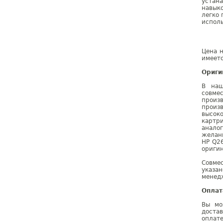
устана
навыко
легко 
исполь
Цена н
имеетс
Ориги
В наш
совме
произ
произ
высок
картр
анало
желан
HP Q2
оригин
Совме
указа
менедж
Оплат
Вы мо
доста
оплат