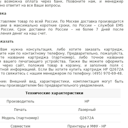
ы возможна оплата через банк. Позвоните нам, и менеджер
но ответит на все Ваши вопросы.
вка
тавляем товар по всей России. По Москве доставка производится
рами в максимально короткие сроки, по России – службой EMS
 России. Срок доставки по России – не более 7 дней после
ления денег на наш счет.
аказать
Вам нужна консультация, либо хотите заказать картридж,
ните нам по контактному телефону. Предварительно, пожалуйста,
ите название картриджа (партномер), либо точное название
и вашего печатающего устройства. Также Вы можете оформить
у через сайт, положив товар в корзину, и заполнив поля с
ктной информацией. Если Вы хотите купить картридж HP Q2672A
 то свяжитесь с нашим менеджером по телефону: (495) 970-69-48.
ние: Внешний вид, характеристики, комплектация могут быть
ны производителем без предварительного уведомления.
Технические характеристики
Производитель
HP
Печать
Лазерный
Модель (партномер)
Q2672A
Совместим
Принтеры и МФУ - HP