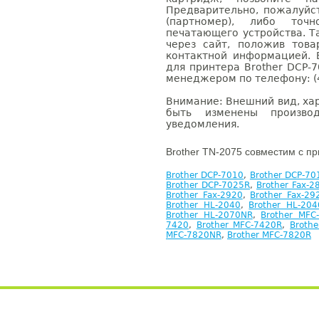
Предварительно, пожалуйс
(партномер), либо точ
печатающего устройства. 
через сайт, положив това
контактной информацией. 
для принтера Brother DCP-
менеджером по телефону: (4
Внимание: Внешний вид, ха
быть изменены производ
уведомления.
Brother TN-2075 совместим с п
Brother DCP-7010
,
Brother DCP-70
Brother DCP-7025R
,
Brother Fax-2
Brother Fax-2920
,
Brother Fax-29
Brother HL-2040
,
Brother HL-20
Brother HL-2070NR
,
Brother MFC
7420
,
Brother MFC-7420R
,
Broth
MFC-7820NR
,
Brother MFC-7820R