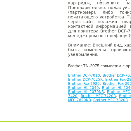
картридж, позвоните н
Предварительно, пожалуйс
(партномер), либо точ
печатающего устройства. 
через сайт, положив това
контактной информацией. 
для принтера Brother DCP-
менеджером по телефону: (4
Внимание: Внешний вид, ха
быть изменены производ
уведомления.
Brother TN-2075 совместим с п
Brother DCP-7010
,
Brother DCP-70
Brother DCP-7025R
,
Brother Fax-2
Brother Fax-2920
,
Brother Fax-29
Brother HL-2040
,
Brother HL-20
Brother HL-2070NR
,
Brother MFC
7420
,
Brother MFC-7420R
,
Broth
MFC-7820NR
,
Brother MFC-7820R