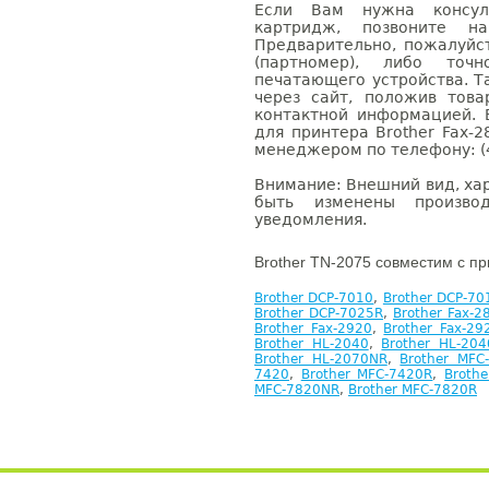
Если Вам нужна консуль
картридж, позвоните н
Предварительно, пожалуйс
(партномер), либо точ
печатающего устройства. 
через сайт, положив това
контактной информацией. 
для принтера Brother Fax-
менеджером по телефону: (4
Внимание: Внешний вид, ха
быть изменены производ
уведомления.
Brother TN-2075 совместим с п
Brother DCP-7010
,
Brother DCP-70
Brother DCP-7025R
,
Brother Fax-2
Brother Fax-2920
,
Brother Fax-29
Brother HL-2040
,
Brother HL-20
Brother HL-2070NR
,
Brother MFC
7420
,
Brother MFC-7420R
,
Broth
MFC-7820NR
,
Brother MFC-7820R