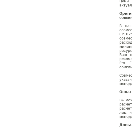
Цены 
актуал
Ориги
совме
В наш
совме
CP102
совме
расхо
миним
ресурс
Ваш п
реком
Pro. 
оригин
Совме
указа
менедж
Оплат
Вы мож
расче
расчет
лиц н
менедж
Доста