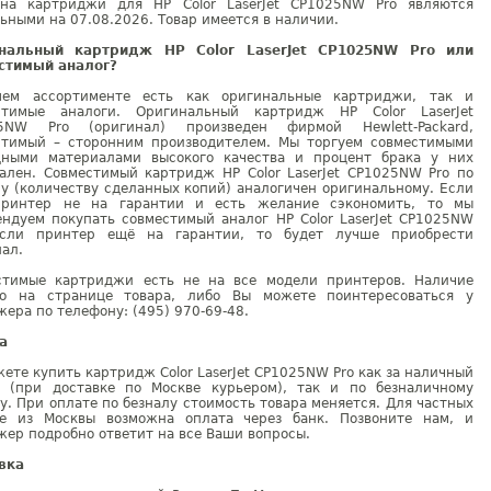
на картриджи для HP Color LaserJet CP1025NW Pro являются
ьными на 07.08.2026. Товар имеется в наличии.
нальный картридж HP Color LaserJet CP1025NW Pro или
стимый аналог?
ем ассортименте есть как оригинальные картриджи, так и
стимые аналоги. Оригинальный картридж HP Color LaserJet
5NW Pro (оригинал) произведен фирмой Hewlett-Packard,
стимый – сторонним производителем. Мы торгуем совместимыми
дными материалами высокого качества и процент брака у них
ален. Совместимый картридж HP Color LaserJet CP1025NW Pro по
у (количеству сделанных копий) аналогичен оригинальному. Если
ринтер не на гарантии и есть желание сэкономить, то мы
ендуем покупать совместимый аналог HP Color LaserJet CP1025NW
Если принтер ещё на гарантии, то будет лучше приобрести
ал.
стимые картриджи есть не на все модели принтеров. Наличие
но на странице товара, либо Вы можете поинтересоваться у
ера по телефону: (495) 970-69-48.
а
ете купить картридж Color LaserJet CP1025NW Pro как за наличный
т (при доставке по Москве курьером), так и по безналичному
у. При оплате по безналу стоимость товара меняется. Для частных
е из Москвы возможна оплата через банк. Позвоните нам, и
ер подробно ответит на все Ваши вопросы.
вка