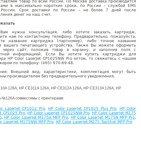
тавляем товар по всей России. По Москве доставка производится
рами в максимально короткие сроки, по России – службой EMS
 России. Срок доставки по России – не более 7 дней после
ления денег на наш счет.
аказать
Вам нужна консультация, либо хотите заказать картридж,
ните нам по контактному телефону. Предварительно, пожалуйста,
ите название картриджа (партномер), либо точное название
и вашего печатающего устройства. Также Вы можете оформить
у через сайт, положив товар в корзину, и заполнив поля с
ктной информацией. Если Вы хотите купить картриджи для
ра HP Color LaserJet CP1025NW Pro оптом, то свяжитесь с нашим
ером по телефону: (495) 970-69-48.
ние: Внешний вид, характеристики, комплектация могут быть
ны производителем без предварительного уведомления.
10A 126A, HP CE311A 126A, HP CE312A 126A, HP CE313A 126A, HP
 №126A совместимы с принтерами:
or LaserJet CP1012 Pro
,
HP Color LaserJet CP1025 Plus Pro
,
HP Color
et CP1025 Pro
,
HP Color LaserJet CP1025NW Pro
,
HP Color LaserJet M175
o
,
HP Color LaserJet M175A MFP Pro
,
HP Color LaserJet M175N MFP Pro
,
or LaserJet M175NW MFP Pro
,
HP Color LaserJet M275 TopShot MFP Pro