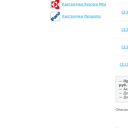
Картриджи Kyocera Mita
CE3
Картриджи Panasonic
CE3
CE3
CE3
—
Пр
руб.
— Ак
— До
— До
Описан