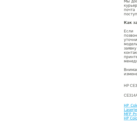
Мы дос
курье
почта
поступ
Как з
Если 
позво
уточн
модел
заявк
конта
принте
менедж
Внима
измене
HP CE3
CE314A
HP Col
LaserJ
MFP Pr
HP Col