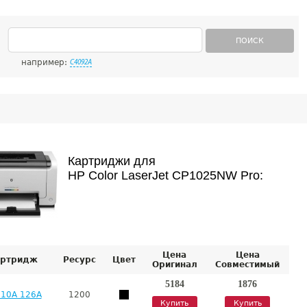
ПОИСК
например:
C4092A
Картриджи для
HP Color LaserJet CP1025NW Pro:
Цена
Цена
артридж
Ресурс
Цвет
Оригинал
Совместимый
5184
1876
10A 126A
1200
Купить
Купить