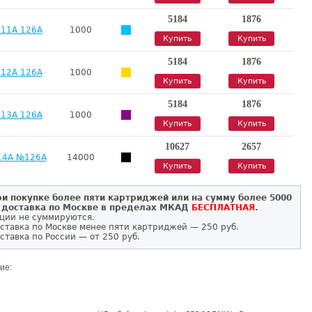
5184
1876
11A 126A
1000
Купить
Купить
5184
1876
12A 126A
1000
Купить
Купить
5184
1876
13A 126A
1000
Купить
Купить
10627
2657
14A №126A
14000
Купить
Купить
и покупке более пяти картриджей или на сумму более 5000
 доставка по Москве в пределах МКАД
БЕСПЛАТНАЯ
.
ции не суммируются.
ставка по Москве менее пяти картриджей — 250 руб.
ставка по России — от 250 руб.
ие: