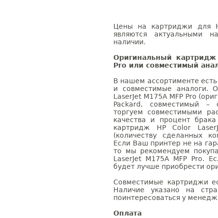
Цены на картриджи для H
являются актуальными на
наличии.
Оригинальный картридж 
Pro или совместимый ана
В нашем ассортименте есть
и совместимые аналоги. 
LaserJet M175A MFP Pro (ори
Packard, совместимый – 
торгуем совместимыми ра
качества и процент брак
картридж HP Color Laser
(количеству сделанных ко
Если Ваш принтер не на гар
то мы рекомендуем покупа
LaserJet M175A MFP Pro. Е
будет лучше приобрести ор
Совместимые картриджи ес
Наличие указано на стр
поинтересоваться у менедже
Оплата