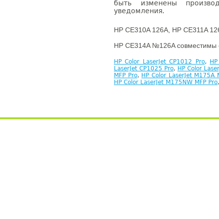
быть изменены производ
уведомления.
HP CE310A 126A, HP CE311A 12
HP CE314A №126A совместимы 
HP Color LaserJet CP1012 Pro
,
HP
LaserJet CP1025 Pro
,
HP Color Las
MFP Pro
,
HP Color LaserJet M175A 
HP Color LaserJet M175NW MFP Pro