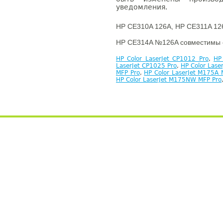
уведомления.
HP CE310A 126A, HP CE311A 12
HP CE314A №126A совместимы 
HP Color LaserJet CP1012 Pro
,
HP
LaserJet CP1025 Pro
,
HP Color Las
MFP Pro
,
HP Color LaserJet M175A 
HP Color LaserJet M175NW MFP Pro