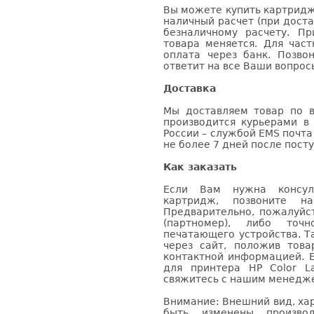
Вы можете купить картридж C
наличный расчет (при доста
безналичному расчету. П
товара меняется. Для час
оплата через банк. Позв
ответит на все Ваши вопрос
Доставка
Мы доставляем товар по в
производится курьерами в
России – службой EMS почта 
не более 7 дней после посту
Как заказать
Если Вам нужна консуль
картридж, позвоните н
Предварительно, пожалуйс
(партномер), либо точ
печатающего устройства. 
через сайт, положив това
контактной информацией. 
для принтера HP Color L
свяжитесь с нашим менеджер
Внимание: Внешний вид, ха
быть изменены производ