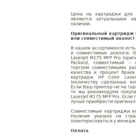
Цены на картриджи для H
являются актуальными на
наличии.
Оригинальный картридж H
или совместимый аналог?
В нашем ассортименте есть
и совместимые аналоги. 
LaserJet M175 MFP Pro (ори
Packard, совместимый – 
торгуем совместимыми ра
качества и процент брак
картридж HP Color Lase
(количеству сделанных ко
Если Ваш принтер не на гар
то мы рекомендуем покупа
LaserJet M175 MFP Pro. Если
лучше приобрести оригинал
Совместимые картриджи ес
Наличие указано на стр
поинтересоваться у менедже
Оплата