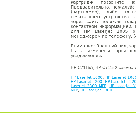
картридж, позвоните н
Предварительно, пожалуйс
(партномер), либо точ
печатающего устройства. 
через сайт, положив това
контактной информацией. 
для HP LaserJet 1005 
менеджером по телефону: (4
Внимание: Внешний вид, ха
быть изменены производ
уведомления.
HP C7115A, HP C7115X совмест
HP LaserJet 1000
,
HP LaserJet 10
HP LaserJet 1200
,
HP LaserJet 122
LaserJet 3300 MFP
,
HP LaserJet 
MFP
,
HP LaserJet 3380