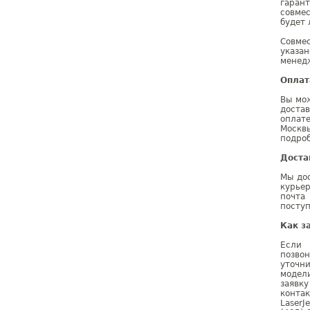
гаран
совмес
будет 
Совме
указа
менедж
Оплат
Вы мож
доста
оплат
Москв
подроб
Доста
Мы дос
курье
почта
поступ
Как з
Если 
позво
уточн
модел
заявк
конта
Laser