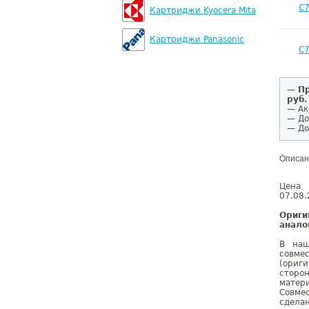
C
Картриджи Kyocera Mita
Картриджи Panasonic
C
—
Пр
руб.
— Ак
— До
— До
Описан
Цена 
07.08.
Ориг
анало
В наш
совме
(ориг
сторо
матер
Совме
сдела