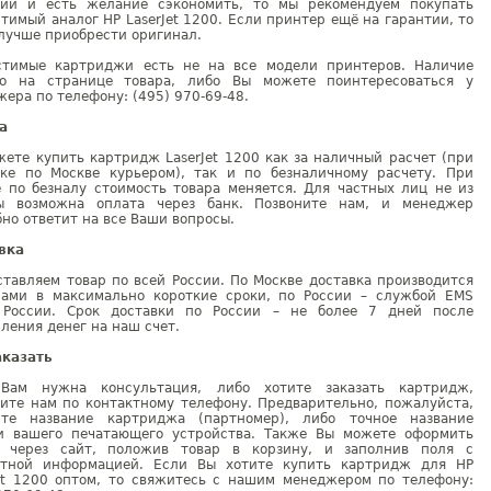
тии и есть желание сэкономить, то мы рекомендуем покупать
тимый аналог HP LaserJet 1200. Если принтер ещё на гарантии, то
лучше приобрести оригинал.
стимые картриджи есть не на все модели принтеров. Наличие
но на странице товара, либо Вы можете поинтересоваться у
ера по телефону: (495) 970-69-48.
а
ете купить картридж LaserJet 1200 как за наличный расчет (при
вке по Москве курьером), так и по безналичному расчету. При
е по безналу стоимость товара меняется. Для частных лиц не из
ы возможна оплата через банк. Позвоните нам, и менеджер
но ответит на все Ваши вопросы.
вка
тавляем товар по всей России. По Москве доставка производится
рами в максимально короткие сроки, по России – службой EMS
 России. Срок доставки по России – не более 7 дней после
ления денег на наш счет.
аказать
Вам нужна консультация, либо хотите заказать картридж,
ните нам по контактному телефону. Предварительно, пожалуйста,
ите название картриджа (партномер), либо точное название
и вашего печатающего устройства. Также Вы можете оформить
у через сайт, положив товар в корзину, и заполнив поля с
ктной информацией. Если Вы хотите купить картридж для HP
Jet 1200 оптом, то свяжитесь с нашим менеджером по телефону: