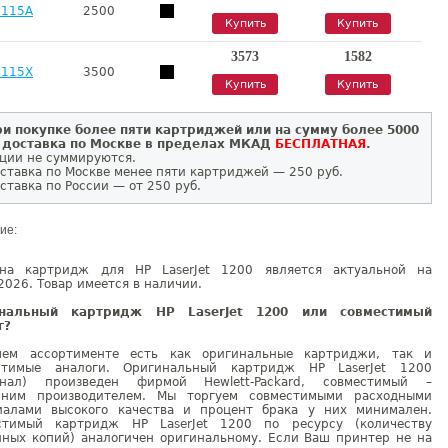
7115A
2500
Купить
Купить
3573
1582
7115X
3500
Купить
Купить
и покупке более пяти картриджей или на сумму более 5000
 доставка по Москве в пределах МКАД
БЕСПЛАТНАЯ
.
ции не суммируются.
ставка по Москве менее пяти картриджей — 250 руб.
ставка по России — от 250 руб.
ие:
на картридж для HP LaserJet 1200 является актуальной на
2026. Товар имеется в наличии.
инальный картридж HP LaserJet 1200 или совместимый
г?
ем ассортименте есть как оригинальные картриджи, так и
стимые аналоги. Оригинальный картридж HP LaserJet 1200
инал) произведен фирмой Hewlett-Packard, совместимый –
нним производителем. Мы торгуем совместимыми расходными
иалами высокого качества и процент брака у них минимален.
стимый картридж HP LaserJet 1200 по ресурсу (количеству
нных копий) аналогичен оригинальному. Если Ваш принтер не на