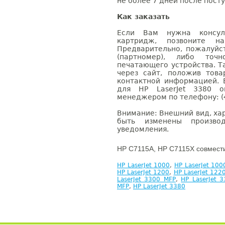
не более 7 дней после посту
Как заказать
Если Вам нужна консуль
картридж, позвоните н
Предварительно, пожалуйс
(партномер), либо точ
печатающего устройства. 
через сайт, положив това
контактной информацией. 
для HP LaserJet 3380 
менеджером по телефону: (4
Внимание: Внешний вид, ха
быть изменены производ
уведомления.
HP C7115A, HP C7115X совмест
HP LaserJet 1000
,
HP LaserJet 10
HP LaserJet 1200
,
HP LaserJet 122
LaserJet 3300 MFP
,
HP LaserJet 
MFP
,
HP LaserJet 3380