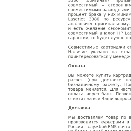
3380 (оригинал) произв
совместимый – сторонни
совместимыми расходными 
процент брака у них мини
LaserJet 3380 по ресурс
аналогичен оригинальному.
и есть желание сэкономи
совместимый аналог HP Las
гарантии, то будет лучше п
Совместимые картриджи ес
Наличие указано на стр
поинтересоваться у менедже
Оплата
Вы можете купить картрид
расчет (при доставке п
безналичному расчету. П
товара меняется. Для час
оплата через банк. Позв
ответит на все Ваши вопрос
Доставка
Мы доставляем товар по в
производится курьерами в
России – службой EMS почта 