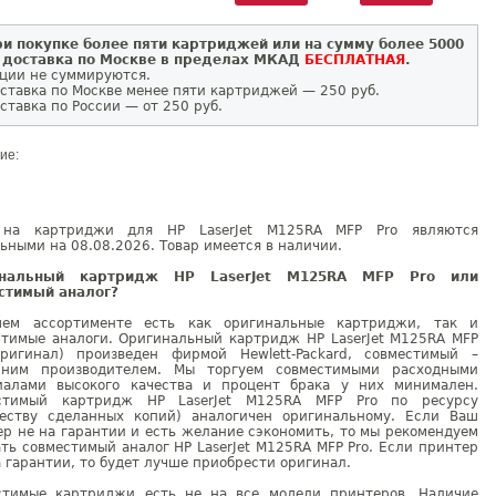
и покупке более пяти картриджей или на сумму более 5000
 доставка по Москве в пределах МКАД
БЕСПЛАТНАЯ
.
ции не суммируются.
ставка по Москве менее пяти картриджей — 250 руб.
ставка по России — от 250 руб.
ие:
на картриджи для HP LaserJet M125RA MFP Pro являются
ьными на 08.08.2026. Товар имеется в наличии.
инальный картридж HP LaserJet M125RA MFP Pro или
стимый аналог?
ем ассортименте есть как оригинальные картриджи, так и
стимые аналоги. Оригинальный картридж HP LaserJet M125RA MFP
оригинал) произведен фирмой Hewlett-Packard, совместимый –
нним производителем. Мы торгуем совместимыми расходными
иалами высокого качества и процент брака у них минимален.
стимый картридж HP LaserJet M125RA MFP Pro по ресурсу
честву сделанных копий) аналогичен оригинальному. Если Ваш
р не на гарантии и есть желание сэкономить, то мы рекомендуем
ть совместимый аналог HP LaserJet M125RA MFP Pro. Если принтер
 гарантии, то будет лучше приобрести оригинал.
стимые картриджи есть не на все модели принтеров. Наличие