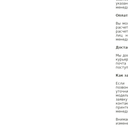
указа
менедж
Оплат
Вы мо
расче
расчет
лиц н
менедж
Доста
Мы дос
курье
почта
поступ
Как з
Если 
позво
уточн
модел
заявк
конта
принт
менедж
Внима
измене