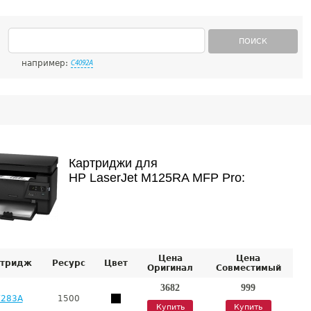
ПОИСК
например:
C4092A
Картриджи для
HP LaserJet M125RA MFP Pro:
Цена
Цена
тридж
Ресурс
Цвет
Оригинал
Совместимый
3682
999
F283A
1500
Купить
Купить