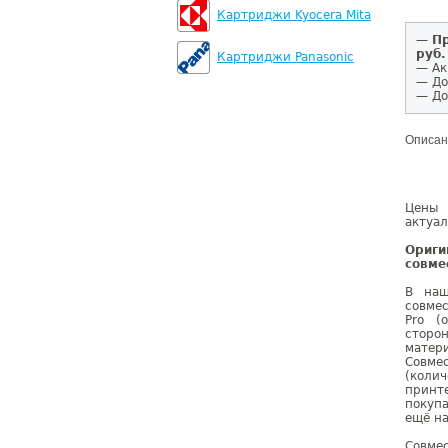
Картриджи Kyocera Mita
—
Пр
руб.
Картриджи Panasonic
— Ак
— До
— До
Описан
Цены 
актуал
Ориг
совме
В наш
совме
Pro (
сторо
матер
Совме
(коли
принте
покупа
ещё на
Совме