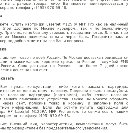
но на странице товара, либо Вы можете поинтересоваться у
ера по телефону: (495) 970-69-48.
а
жете купить картридж LaserJet M125RA MFP Pro как за наличный
т (при доставке по Москве курьером), так и по безналичному
у. При оплате по безналу стоимость товара меняется. Для частных
е из Москвы возможна оплата через банк. Позвоните нам, и
ер подробно ответит на все Ваши вопросы.
вка
тавляем товар по всей России. По Москве доставка производится
рами в максимально короткие сроки, по России – службой EMS
 России. Срок доставки по России – не более 7 дней после
ления денег на наш счет.
аказать
Вам нужна консультация, либо хотите заказать картридж,
ните нам по контактному телефону. Предварительно, пожалуйста,
ите название картриджа (партномер), либо точное название
и вашего печатающего устройства. Также Вы можете оформить
у через сайт, положив товар в корзину, и заполнив поля с
ктной информацией. Если Вы хотите купить картриджи для
ера HP LaserJet M125RA MFP Pro оптом, то свяжитесь с нашим
ером по телефону: (495) 970-69-48.
ние: Внешний вид, характеристики, комплектация могут быть
ны производителем без предварительного уведомления.