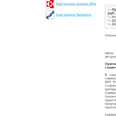
Картриджи Kyocera Mita
—
Пр
руб.
Картриджи Panasonic
— Ак
— До
— До
Описан
Цены 
актуал
Ориг
совме
В наш
совме
MFP Pr
сторо
матер
Совме
(коли
принте
покуп
принте
Совме