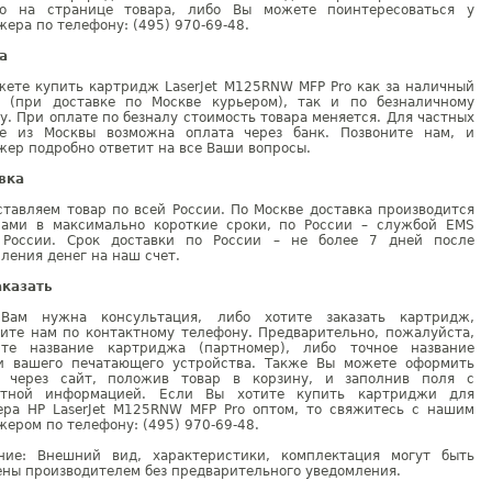
но на странице товара, либо Вы можете поинтересоваться у
ера по телефону: (495) 970-69-48.
а
жете купить картридж LaserJet M125RNW MFP Pro как за наличный
т (при доставке по Москве курьером), так и по безналичному
у. При оплате по безналу стоимость товара меняется. Для частных
е из Москвы возможна оплата через банк. Позвоните нам, и
ер подробно ответит на все Ваши вопросы.
вка
тавляем товар по всей России. По Москве доставка производится
рами в максимально короткие сроки, по России – службой EMS
 России. Срок доставки по России – не более 7 дней после
ления денег на наш счет.
аказать
Вам нужна консультация, либо хотите заказать картридж,
ните нам по контактному телефону. Предварительно, пожалуйста,
ите название картриджа (партномер), либо точное название
и вашего печатающего устройства. Также Вы можете оформить
у через сайт, положив товар в корзину, и заполнив поля с
ктной информацией. Если Вы хотите купить картриджи для
ера HP LaserJet M125RNW MFP Pro оптом, то свяжитесь с нашим
ером по телефону: (495) 970-69-48.
ние: Внешний вид, характеристики, комплектация могут быть
ны производителем без предварительного уведомления.