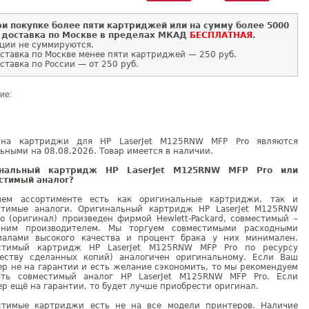
и покупке более пяти картриджей или на сумму более 5000
 доставка по Москве в пределах МКАД
БЕСПЛАТНАЯ
.
ции не суммируются.
ставка по Москве менее пяти картриджей — 250 руб.
ставка по России — от 250 руб.
ие:
на картриджи для HP LaserJet M125RNW MFP Pro являются
ьными на 08.08.2026. Товар имеется в наличии.
инальный картридж HP LaserJet M125RNW MFP Pro или
стимый аналог?
ем ассортименте есть как оригинальные картриджи, так и
стимые аналоги. Оригинальный картридж HP LaserJet M125RNW
o (оригинал) произведен фирмой Hewlett-Packard, совместимый –
нним производителем. Мы торгуем совместимыми расходными
иалами высокого качества и процент брака у них минимален.
стимый картридж HP LaserJet M125RNW MFP Pro по ресурсу
честву сделанных копий) аналогичен оригинальному. Если Ваш
р не на гарантии и есть желание сэкономить, то мы рекомендуем
ать совместимый аналог HP LaserJet M125RNW MFP Pro. Если
р ещё на гарантии, то будет лучше приобрести оригинал.
стимые картриджи есть не на все модели принтеров. Наличие