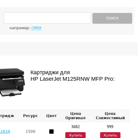
ПОИСК
например:
C4092A
Картриджи для
HP LaserJet M125RNW MFP Pro:
Цена
Цена
тридж
Ресурс
Цвет
Оригинал
Совместимый
3682
999
F283A
1500
Купить
Купить