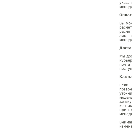
указа
менедж
Оплат
Вы мо
расче
расчет
лиц н
менедж
Доста
Мы дос
курье
почта
поступ
Как з
Если 
позво
уточн
модел
заявк
конта
принт
менедж
Внима
измене