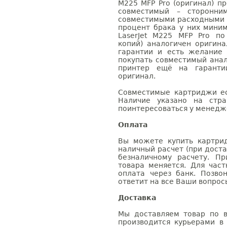
M225 MFP Pro (оригинал) пр
совместимый – сторонни
совместимыми расходными 
процент брака у них мини
LaserJet M225 MFP Pro по
копий) аналогичен оригин
гарантии и есть желание
покупать совместимый анало
принтер ещё на гаранти
оригинал.
Совместимые картриджи ес
Наличие указано на стр
поинтересоваться у менедже
Оплата
Вы можете купить картрид
наличный расчет (при доста
безналичному расчету. П
товара меняется. Для час
оплата через банк. Позв
ответит на все Ваши вопрос
Доставка
Мы доставляем товар по в
производится курьерами в