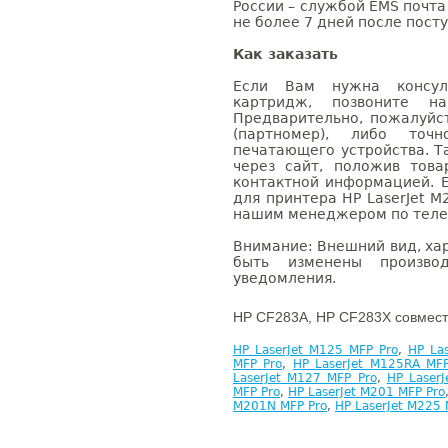
России – службой EMS почта 
не более 7 дней после посту
Как заказать
Если Вам нужна консуль
картридж, позвоните н
Предварительно, пожалуйс
(партномер), либо точ
печатающего устройства. 
через сайт, положив това
контактной информацией. 
для принтера HP LaserJet M
нашим менеджером по телефо
Внимание: Внешний вид, ха
быть изменены производ
уведомления.
HP CF283A, HP CF283X совмест
HP LaserJet M125 MFP Pro
,
HP La
MFP Pro
,
HP LaserJet M125RA MFP
LaserJet M127 MFP Pro
,
HP Laser
MFP Pro
,
HP LaserJet M201 MFP Pro
M201N MFP Pro
,
HP LaserJet M225 