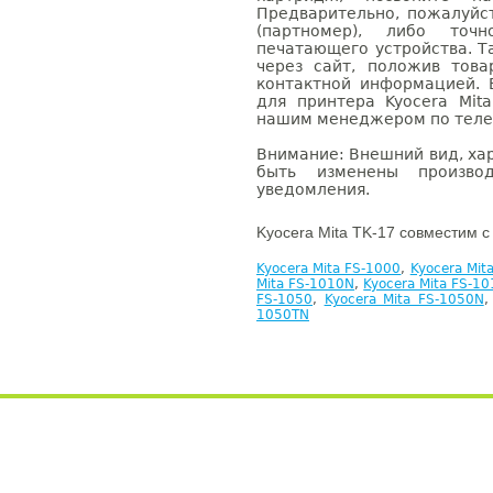
Предварительно, пожалуйс
(партномер), либо точ
печатающего устройства. 
через сайт, положив това
контактной информацией. 
для принтера Kyocera Mit
нашим менеджером по телефо
Внимание: Внешний вид, ха
быть изменены производ
уведомления.
Kyocera Mita TK-17 совместим с
Kyocera Mita FS-1000
,
Kyocera Mit
Mita FS-1010N
,
Kyocera Mita FS-1
FS-1050
,
Kyocera Mita FS-1050N
1050TN