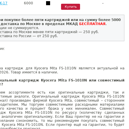
-
K-17
6000
Купить
и покупке более пяти картриджей или на сумму более 5000
 доставка по Москве в пределах МКАД
БЕСПЛАТНАЯ
.
ции не суммируются.
ставка по Москве менее пяти картриджей — 250 руб.
ставка по России — от 250 руб.
ие:
на картридж для Kyocera Mita FS-1010N является актуальной на
2026. Товар имеется в наличии.
нальный картридж Kyocera Mita FS-1010N или совместимый
г?
ем ассортименте есть как оригинальные картриджи, так и
стимые аналоги. Оригинальный картридж Kyocera Mita FS-1010N
инал) произведен фирмой Kyocera Mita, совместимый – сторонним
водителем. Мы торгуем совместимыми расходными материалами
ого качества и процент брака у них минимален. Совместимый
идж Kyocera Mita FS-1010N по ресурсу (количеству сделанных
) аналогичен оригинальному. Если Ваш принтер не на гарантии и
желание сэкономить, то мы рекомендуем покупать совместимый
 Kyocera Mita FS-1010N. Если принтер ещё на гарантии, то будет
 приобрести оригинал.