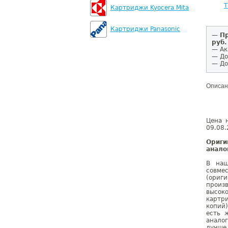
T
Картриджи Kyocera Mita
Картриджи Panasonic
—
Пр
руб.
— Ак
— До
— До
Описан
Цена 
09.08.
Ориги
анало
В наш
совме
(ориг
произ
высок
картр
копий
есть 
аналог
лучше