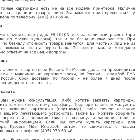
стимые картриджи есть не на все модели принтеров. Наличие
но на странице товара, либо Вы можете поинтересоваться у
ера по телефону: (495) 970-69-48.
а
жете купить картридж FS-1010N как за наличный расчет (при
вке по Москве курьером), так и по безналичному расчету. При
е по безналу стоимость товара меняется. Для частных лиц не из
ы возможна оплата через банк. Позвоните нам, и менеджер
но ответит на все Ваши вопросы.
вка
тавляем товар по всей России. По Москве доставка производится
рами в максимально короткие сроки, по России – службой EMS
 России. Срок доставки по России – не более 7 дней после
ления денег на наш счет.
аказать
Вам нужна консультация, либо хотите заказать картридж,
ните нам по контактному телефону. Предварительно, пожалуйста,
ите название картриджа (партномер), либо точное название
и вашего печатающего устройства. Также Вы можете оформить
у через сайт, положив товар в корзину, и заполнив поля с
ктной информацией. Если Вы хотите купить картридж для
ера Kyocera Mita FS-1010N оптом, то свяжитесь с нашим
ером по телефону: (495) 970-69-48.
ние: Внешний вид, характеристики, комплектация могут быть