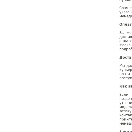
Совме
указа
менедж
Оплат
Вы мо
доста
оплат
Москв
подроб
Доста
Мы дос
курье
почта
поступ
Как з
Если 
позво
уточн
модел
заявк
конта
принт
менедж
Внима