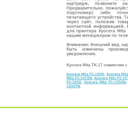
картридж, позвоните н
Предварительно, пожалуйс
(партномер), либо точ
печатающего устройства. 
через сайт, положив това
контактной информацией. 
для принтера Kyocera Mita
нашим менеджером по телефо
Внимание: Внешний вид, ха
быть изменены производ
уведомления.
Kyocera Mita TK-17 совместим с
Kyocera Mita FS-1000
,
Kyocera Mit
Mita FS-1010N
,
Kyocera Mita FS-1
FS-1050
,
Kyocera Mita FS-1050N
1050TN