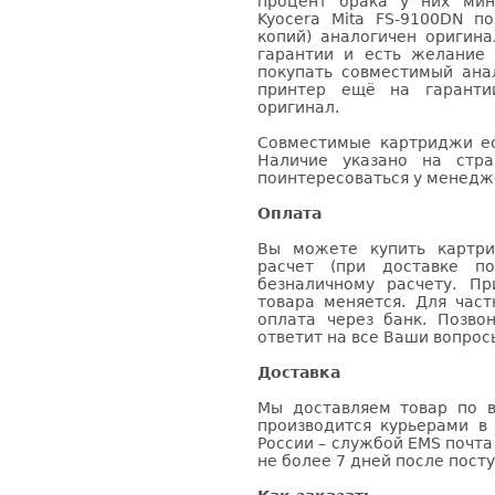
процент брака у них мин
Kyocera Mita FS-9100DN п
копий) аналогичен оригин
гарантии и есть желание
покупать совместимый анал
принтер ещё на гаранти
оригинал.
Совместимые картриджи ес
Наличие указано на стр
поинтересоваться у менедже
Оплата
Вы можете купить картри
расчет (при доставке п
безналичному расчету. П
товара меняется. Для час
оплата через банк. Позв
ответит на все Ваши вопрос
Доставка
Мы доставляем товар по в
производится курьерами в
России – службой EMS почта 
не более 7 дней после посту