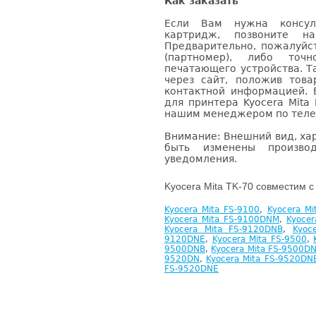
Как заказать
Если Вам нужна консуль
картридж, позвоните н
Предварительно, пожалуйс
(партномер), либо точ
печатающего устройства. 
через сайт, положив това
контактной информацией. 
для принтера Kyocera Mita
нашим менеджером по телефо
Внимание: Внешний вид, ха
быть изменены производ
уведомления.
Kyocera Mita TK-70 совместим с
Kyocera Mita FS-9100
,
Kyocera M
Kyocera Mita FS-9100DNM
,
Kyocer
Kyocera Mita FS-9120DNB
,
Kyoc
9120DNE
,
Kyocera Mita FS-9500
,
9500DNB
,
Kyocera Mita FS-9500D
9520DN
,
Kyocera Mita FS-9520DN
FS-9520DNE