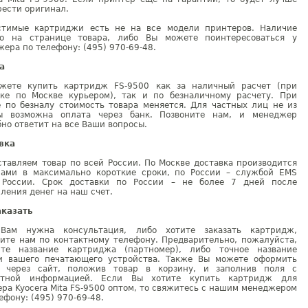
ести оригинал.
стимые картриджи есть не на все модели принтеров. Наличие
но на странице товара, либо Вы можете поинтересоваться у
ера по телефону: (495) 970-69-48.
а
жете купить картридж FS-9500 как за наличный расчет (при
вке по Москве курьером), так и по безналичному расчету. При
е по безналу стоимость товара меняется. Для частных лиц не из
ы возможна оплата через банк. Позвоните нам, и менеджер
но ответит на все Ваши вопросы.
вка
тавляем товар по всей России. По Москве доставка производится
рами в максимально короткие сроки, по России – службой EMS
 России. Срок доставки по России – не более 7 дней после
ления денег на наш счет.
аказать
Вам нужна консультация, либо хотите заказать картридж,
ните нам по контактному телефону. Предварительно, пожалуйста,
ите название картриджа (партномер), либо точное название
и вашего печатающего устройства. Также Вы можете оформить
у через сайт, положив товар в корзину, и заполнив поля с
ктной информацией. Если Вы хотите купить картридж для
ра Kyocera Mita FS-9500 оптом, то свяжитесь с нашим менеджером
ефону: (495) 970-69-48.