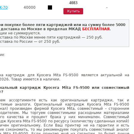
4083
-
K-70
40000
Купить
и покупке более пяти картриджей или на сумму более 5000
 доставка по Москве в пределах МКАД
БЕСПЛАТНАЯ
.
ции не суммируются.
ставка по Москве менее пяти картриджей — 250 руб.
ставка по России — от 250 руб.
ие:
на картридж для Kyocera Mita FS-9500 является актуальной на
2026. Товар имеется в наличии.
нальный картридж Kyocera Mita FS-9500 или совместимый
г?
ем ассортименте есть как оригинальные картриджи, так и
стимые аналоги. Оригинальный картридж Kyocera Mita FS-9500
инал) произведен фирмой Kyocera Mita, совместимый – сторонним
водителем. Мы торгуем совместимыми расходными материалами
ого качества и процент брака у них минимален. Совместимый
дж Kyocera Mita FS-9500 по ресурсу (количеству сделанных копий)
гичен оригинальному. Если Ваш принтер не на гарантии и есть
ие сэкономить, то мы рекомендуем покупать совместимый аналог
ra Mita FS-9500. Если принтер ещё на гарантии, то будет лучше