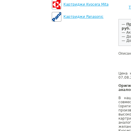
Картриджи Kyocera Mita
T
Картриджи Panasonic
—
Пр
руб.
— Ак
— До
— До
Описан
Цена 
07.08.
Ориги
анало
В наш
совме
(ориг
произ
высок
картри
анало
желан
Kyoce