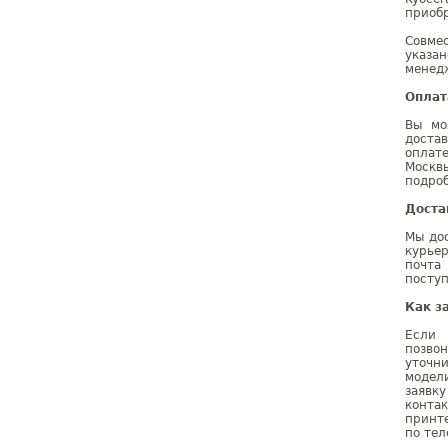
приобр
Совме
указа
менедж
Оплат
Вы мо
доста
оплат
Москв
подроб
Доста
Мы дос
курье
почта
поступ
Как з
Если 
позво
уточн
модел
заявк
конта
принте
по тел