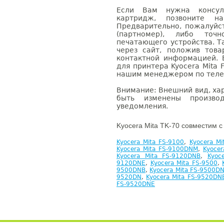
Если Вам нужна консуль
картридж, позвоните н
Предварительно, пожалуйс
(партномер), либо точ
печатающего устройства. 
через сайт, положив това
контактной информацией. 
для принтера Kyocera Mita 
нашим менеджером по телефо
Внимание: Внешний вид, ха
быть изменены производ
уведомления.
Kyocera Mita TK-70 совместим с
Kyocera Mita FS-9100
,
Kyocera M
Kyocera Mita FS-9100DNM
,
Kyocer
Kyocera Mita FS-9120DNB
,
Kyoc
9120DNE
,
Kyocera Mita FS-9500
,
9500DNB
,
Kyocera Mita FS-9500D
9520DN
,
Kyocera Mita FS-9520DN
FS-9520DNE