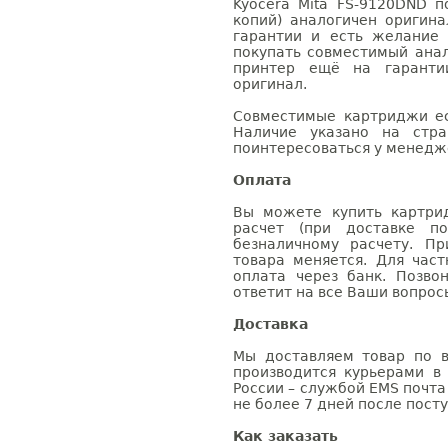
Kyocera Mita FS-9120DND п
копий) аналогичен оригин
гарантии и есть желание
покупать совместимый анал
принтер ещё на гаранти
оригинал.
Совместимые картриджи ес
Наличие указано на стр
поинтересоваться у менедже
Оплата
Вы можете купить картри
расчет (при доставке п
безналичному расчету. П
товара меняется. Для час
оплата через банк. Позв
ответит на все Ваши вопрос
Доставка
Мы доставляем товар по в
производится курьерами в
России – службой EMS почта 
не более 7 дней после посту
Как заказать