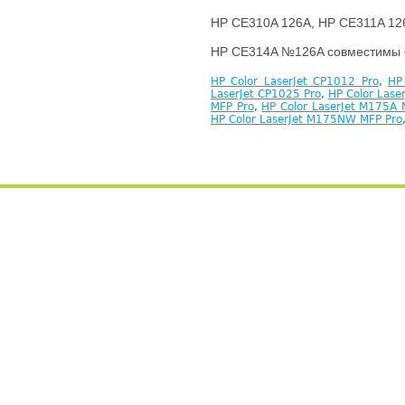
HP CE310A 126A, HP CE311A 12
HP CE314A №126A совместимы 
HP Color LaserJet CP1012 Pro
,
HP
LaserJet CP1025 Pro
,
HP Color Las
MFP Pro
,
HP Color LaserJet M175A 
HP Color LaserJet M175NW MFP Pro