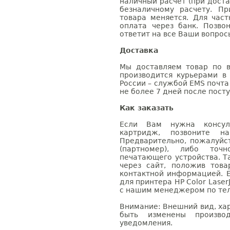
наличный расчет (при доста
безналичному расчету. П
товара меняется. Для час
оплата через банк. Позв
ответит на все Ваши вопрос
Доставка
Мы доставляем товар по в
производится курьерами в
России – службой EMS почта 
не более 7 дней после посту
Как заказать
Если Вам нужна консуль
картридж, позвоните н
Предварительно, пожалуйс
(партномер), либо точ
печатающего устройства. 
через сайт, положив това
контактной информацией. 
для принтера HP Color Laser
с нашим менеджером по теле
Внимание: Внешний вид, ха
быть изменены производ
уведомления.