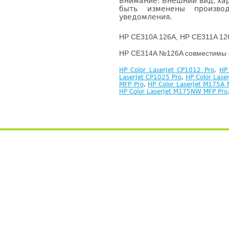
Внимание: Внешний вид, ха
быть изменены производ
уведомления.
HP CE310A 126A, HP CE311A 12
HP CE314A №126A совместимы 
HP Color LaserJet CP1012 Pro
,
HP
LaserJet CP1025 Pro
,
HP Color Las
MFP Pro
,
HP Color LaserJet M175A 
HP Color LaserJet M175NW MFP Pro