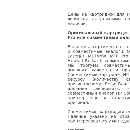
Цены на картриджи для HP
являются актуальными на
наличии.
Оригинальный картридж 
Pro или совместимый ана
В нашем ассортименте есть
и совместимые аналоги. 
LaserJet M175NW MFP Pro
Hewlett-Packard, совмести
Мы торгуем совместим
высокого качества и пр
Совместимый картридж HP C
ресурсу (количеству с
оригинальному. Если Ваш
желание сэкономить, 
совместимый аналог HP Col
принтер ещё на гаранти
оригинал.
Совместимые картриджи ес
Наличие указано на стр
поинтересоваться у менедже