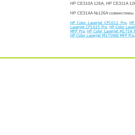
HP CE310A 126A, HP CE311A 12
HP CE314A №126A совместимы 
HP Color LaserJet CP1012 Pro
,
HP
LaserJet CP1025 Pro
,
HP Color Las
MFP Pro
,
HP Color LaserJet M175A 
HP Color LaserJet M175NW MFP Pro