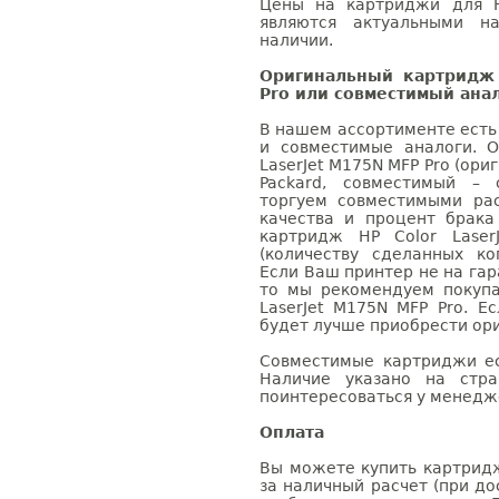
Цены на картриджи для H
являются актуальными на
наличии.
Оригинальный картридж 
Pro или совместимый ана
В нашем ассортименте есть
и совместимые аналоги. 
LaserJet M175N MFP Pro (ори
Packard, совместимый – 
торгуем совместимыми ра
качества и процент брак
картридж HP Color Laser
(количеству сделанных ко
Если Ваш принтер не на гар
то мы рекомендуем покупа
LaserJet M175N MFP Pro. Е
будет лучше приобрести ор
Совместимые картриджи ес
Наличие указано на стр
поинтересоваться у менедже
Оплата
Вы можете купить картридж 
за наличный расчет (при до